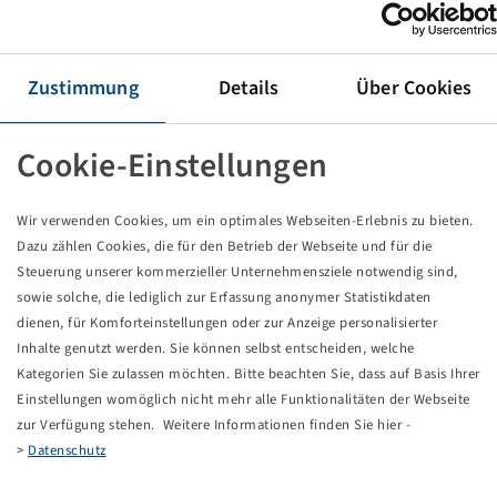
Wheel 700 / 50 - 22.5 Alliance Flotation 328
Zustimmung
Details
Über Cookies
Price and stock visible after
.
Login
Cookie-Einstellungen
Wir verwenden Cookies, um ein optimales Webseiten-Erlebnis zu bieten.
Technical Details
Dazu zählen Cookies, die für den Betrieb der Webseite und für die
Steuerung unserer kommerzieller Unternehmensziele notwendig sind,
Item number
59915588
sowie solche, die lediglich zur Erfassung anonymer Statistikdaten
dienen, für Komforteinstellungen oder zur Anzeige personalisierter
Rim size
AG 24.00 x 22.5 TH2
Inhalte genutzt werden. Sie können selbst entscheiden, welche
Kategorien Sie zulassen möchten. Bitte beachten Sie, dass auf Basis Ihrer
Einstellungen womöglich nicht mehr alle Funktionalitäten der Webseite
Rim connection
8/221/275
zur Verfügung stehen. Weitere Informationen finden Sie hier -
>
Datenschutz
Model of bolt holes
A2