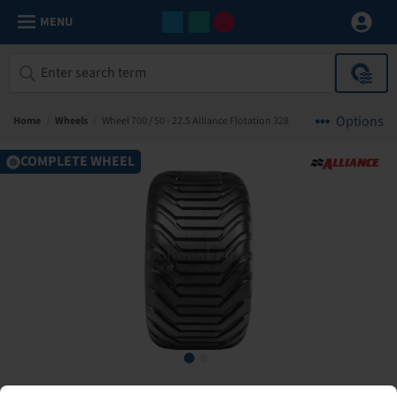
MENU
Options
Home
/
Wheels
/
Wheel 700 / 50 - 22.5 Alliance Flotation 328
COMPLETE WHEEL