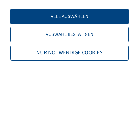
Offset
-50
ALLE AUSWÄHLEN
Rim colour
Silver
AUSWAHL BESTÄTIGEN
Brand
Alliance
Rim series
Profiline
NUR NOTWENDIGE COOKIES
Load capacity of rim 1 (kg)
8040
Speed Rims 1 (km/h)
40
Load capacity of rim 2 (kg)
6640
Speed Rims 2 (km/h)
65
Maximum speed (km/h)
70