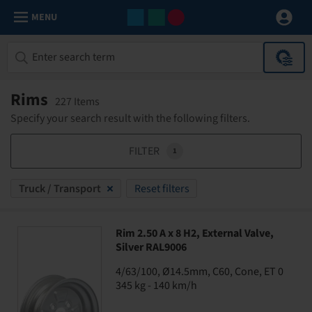
MENU
Rims
227 Items
Specify your search result with the following filters.
FILTER
1
Truck / Transport
Reset filters
Rim 2.50 A x 8 H2, External Valve,
Silver RAL9006
4/63/100, Ø14.5mm, C60, Cone, ET 0
345 kg - 140 km/h