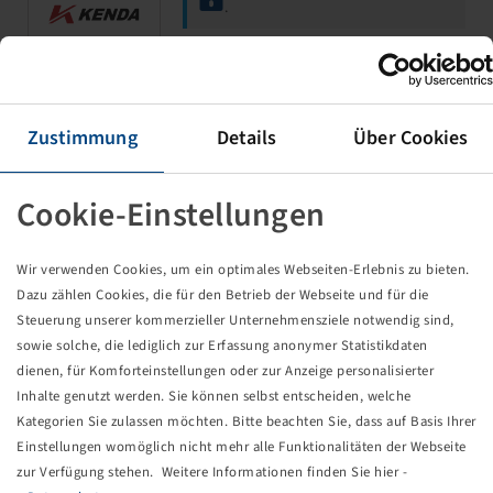
.
Rim 6.00 I x 10 H2, External Valve,
Silver RAL9006
Zustimmung
Details
Über Cookies
5/67/112, Ø16mm, C60, Cone, ET +25
750 kg - 140 km/h
Cookie-Einstellungen
Wir verwenden Cookies, um ein optimales Webseiten-Erlebnis zu bieten.
Dazu zählen Cookies, die für den Betrieb der Webseite und für die
Steuerung unserer kommerzieller Unternehmensziele notwendig sind,
sowie solche, die lediglich zur Erfassung anonymer Statistikdaten
Price and stock visible after
Login
.
dienen, für Komforteinstellungen oder zur Anzeige personalisierter
Inhalte genutzt werden. Sie können selbst entscheiden, welche
Kategorien Sie zulassen möchten. Bitte beachten Sie, dass auf Basis Ihrer
Einstellungen womöglich nicht mehr alle Funktionalitäten der Webseite
Rim 3.50 B x 10 H2, External Valve,
zur Verfügung stehen. Weitere Informationen finden Sie hier -
Silver RAL9006