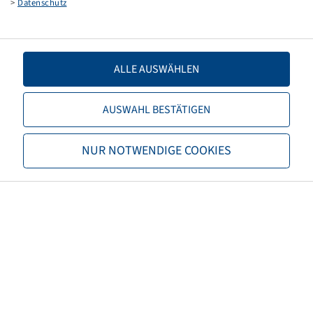
>
Datenschutz
4/60/100, Ø14.5mm, C60, Cone, ET 0
500 kg - 140 km/h
ALLE AUSWÄHLEN
AUSWAHL BESTÄTIGEN
Price and stock visible after
Login
NUR NOTWENDIGE COOKIES
.
Rim 4.5 J x 12 H2, External Valve,
Silver RAL9006
5/114.5/165.1, E18, Ø18.5mm, ET 0
900 kg - 140 km/h