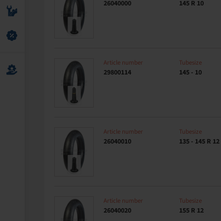
26040000
145 R 10
Article number
Tubesize
29800114
145 - 10
Article number
Tubesize
26040010
135 - 145 R 12
Article number
Tubesize
26040020
155 R 12