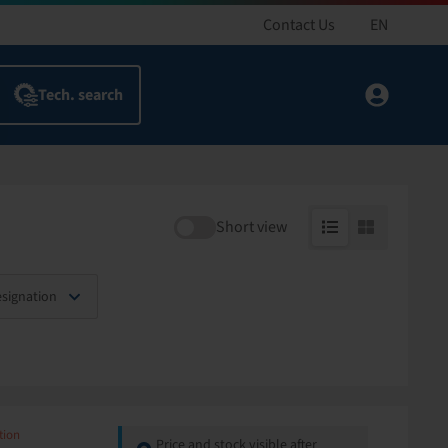
Contact Us
EN
Short view
esignation
tion
Price and stock visible after