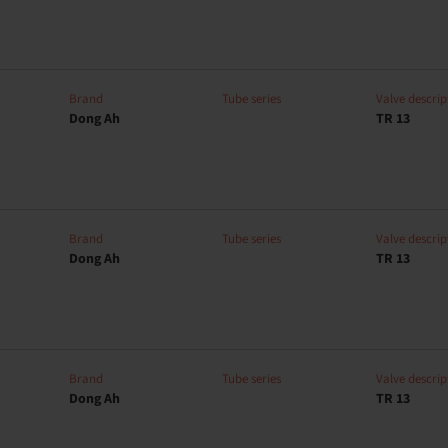
Brand
Tube series
Valve descrip
Dong Ah
TR 13
Brand
Tube series
Valve descrip
Dong Ah
TR 13
Brand
Tube series
Valve descrip
Dong Ah
TR 13