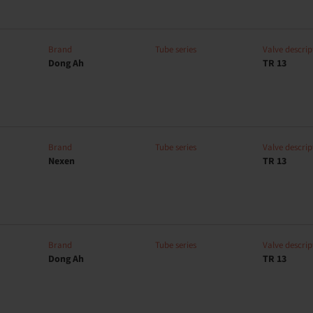
Brand
Tube series
Valve descrip
Dong Ah
TR 13
Brand
Tube series
Valve descrip
Nexen
TR 13
Brand
Tube series
Valve descrip
Dong Ah
TR 13