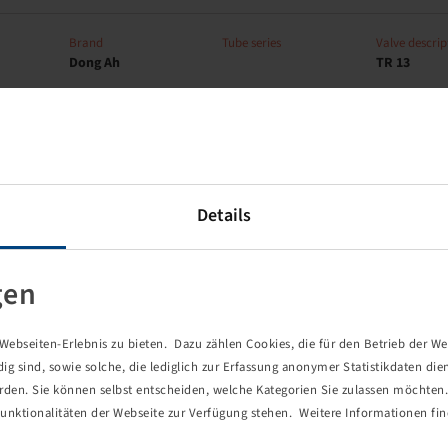
Brand
Tube series
Valve descrip
Dong Ah
TR 13
Brand
Tube series
Valve descrip
Dong Ah
TR 13
Details
gen
Brand
Tube series
Valve descrip
Nexen
TR 13
ebseiten-Erlebnis zu bieten. Dazu zählen Cookies, die für den Betrieb der We
 sind, sowie solche, die lediglich zur Erfassung anonymer Statistikdaten die
erden. Sie können selbst entscheiden, welche Kategorien Sie zulassen möchten. 
unktionalitäten der Webseite zur Verfügung stehen. Weitere Informationen fin