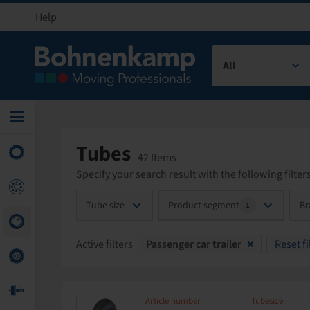
Help
All
Tubes
42 Items
Specify your search result with the following filters
Tube size
Product segment
Br
1
Active filters
Passenger car trailer
Reset fi
Article number
Tubesize