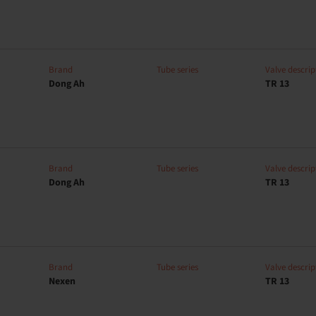
Brand
Tube series
Valve descrip
Dong Ah
TR 13
Brand
Tube series
Valve descrip
Dong Ah
TR 13
Brand
Tube series
Valve descrip
Nexen
TR 13