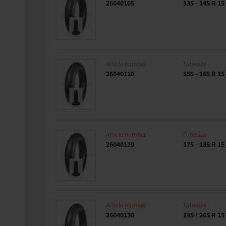
26040105
135 - 145 R 15
Article number
Tubesize
26040110
155 - 165 R 15
Article number
Tubesize
26040120
175 - 185 R 15
Article number
Tubesize
26040130
195 / 205 R 15