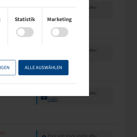
tion
Price and stock visible after
Login
.
t
Statistik
Marketing
tion
Price and stock visible after
Login
.
IGEN
ALLE AUSWÄHLEN
tion
Price and stock visible after
Login
.
tion
Price and stock visible after