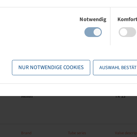
Brand
Tube series
Valve descrip
Einwilligungsauswahl
Nexen
TR 13
Notwendig
Komfor
Brand
Tube series
Valve descrip
Nexen
TR 13
NUR NOTWENDIGE COOKIES
AUSWAHL BESTÄT
Brand
Tube series
Valve descrip
Nexen
TR 13
Brand
Tube series
Valve descrip