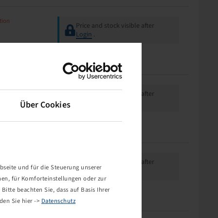
tion
Price and stock visible after
Login
.
tion
Price and stock visible after
Login
.
Über Cookies
tion
Price and stock visible after
bseite und für die Steuerung unserer
Login
.
nen, für Komforteinstellungen oder zur
Bitte beachten Sie, dass auf Basis Ihrer
den Sie hier ->
Datenschutz