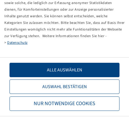
sowie solche, die lediglich zur Erfassung anonymer Statistikdaten
dienen, für Komforteinstellungen oder zur Anzeige personalisierter
Inhalte genutzt werden. Sie können selbst entscheiden, welche
Kategorien Sie zulassen möchten. Bitte beachten Sie, dass auf Basis Ihrer
Einstellungen womöglich nicht mehr alle Funktionalitäten der Webseite
Price and stock visible after
Login
zur Verfügung stehen. Weitere Informationen finden Sie hier -
Interpump
.
>
Datenschutz
Kipperzylinder 6 Stufen, 26.5 t
Hubkraft
ALLE AUSWÄHLEN
2760 mm Hub, Stufen Ø
90/105/120/135/154/174 mm
AUSWAHL BESTÄTIGEN
ohne Kardanring, für L02
NUR NOTWENDIGE COOKIES
Price and stock visible after
Login