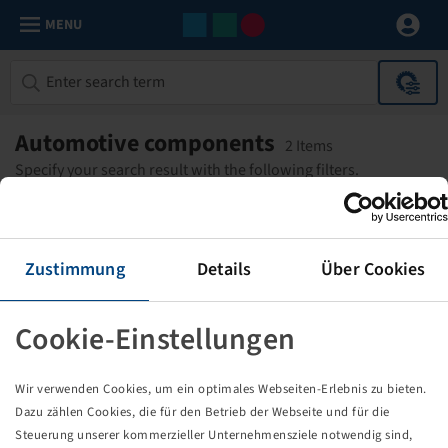
MENU
Automotive components
2 Items
Specify your search result with the following filters.
FILTER
1
Zustimmung
Details
Über Cookies
Vehicle fittings and accessories
Reset filters
Cookie-Einstellungen
Kipperzylinder 4 Stufen, 12.4 t
Hubkraft
1967 mm Hub, Stufen Ø
Wir verwenden Cookies, um ein optimales Webseiten-Erlebnis zu bieten.
90/105/120/135 mm
Dazu zählen Cookies, die für den Betrieb der Webseite und für die
ohne Kardanring, für L10
Steuerung unserer kommerzieller Unternehmensziele notwendig sind,