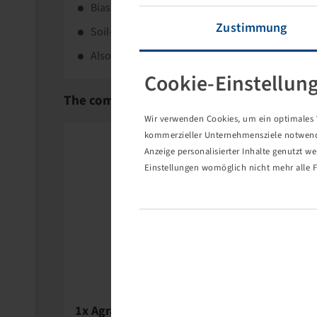
Bias flotation tyre for towed vehicles.
Zustimmung
Soil-protecting tread pattern.
Also for tractors (turf rolls).
Cookie-Einstellun
The complete wheel consists of the followi
Wir verwenden Cookies, um ein optimales W
kommerzieller Unternehmensziele notwendig
Anzeige personalisierter Inhalte genutzt w
Einstellungen womöglich nicht mehr alle F
Alligator
1x Agrar-Felgenventil TR