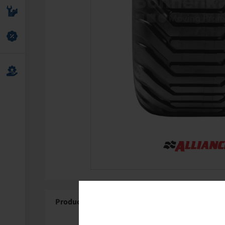
Product Details
About Alliance