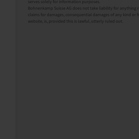
serves solely for information purposes.
Bohnenkamp Suisse AG does not take liability for anything re
claims for damages, consequential damages of any kind or f
website, is, provided this is lawful, utterly ruled out.