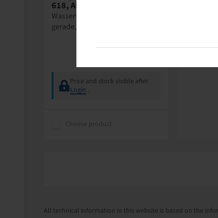
618, Alligator
Wasserventil zum Schrauben,
gerade, 50 mm lang
Price and stock visible after
Login
.
Choose product
All technical information in this website is based on the i