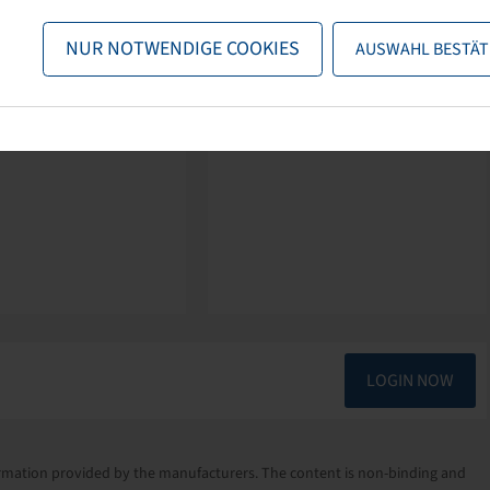
NUR NOTWENDIGE COOKIES
AUSWAHL BESTÄT
LOGIN NOW
nformation provided by the manufacturers. The content is non-binding and