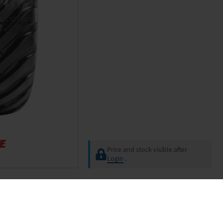
Price and stock visible after
Login
.