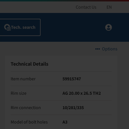
Contact Us
EN
Options
Technical Details
Item number
59915747
Rim size
AG 20.00 x 26.5 TH2
Rim connection
10/281/335
Model of bolt holes
A3