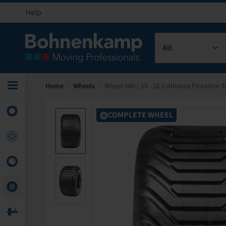
Help
All
Home
/
Wheels
/
Wheel 600 / 55 - 26.5 Alliance Flotation 3
COMPLETE WHEEL
COMPLETE WHEEL
COMPLETE WHEEL