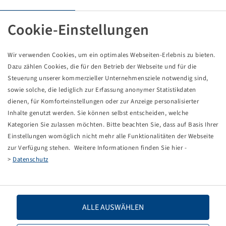
Tyre VF 650 / 75 R 42 NRO, TRAXION OPTIMALL
180 D, TL
Cookie-Einstellungen
Vredestein
Packaging unit: 1 items
Wir verwenden Cookies, um ein optimales Webseiten-Erlebnis zu bieten.
Price and stock visible after
.
Login
Dazu zählen Cookies, die für den Betrieb der Webseite und für die
Steuerung unserer kommerzieller Unternehmensziele notwendig sind,
sowie solche, die lediglich zur Erfassung anonymer Statistikdaten
dienen, für Komforteinstellungen oder zur Anzeige personalisierter
Technical Details
Inhalte genutzt werden. Sie können selbst entscheiden, welche
Kategorien Sie zulassen möchten. Bitte beachten Sie, dass auf Basis Ihrer
Einstellungen womöglich nicht mehr alle Funktionalitäten der Webseite
Item number
10004365
zur Verfügung stehen. Weitere Informationen finden Sie hier -
>
Datenschutz
Tyre size
VF 650 / 75 R 42 NRO
LI / SI, PR
180 D
ALLE AUSWÄHLEN
Load capacity 1
8000 / 65