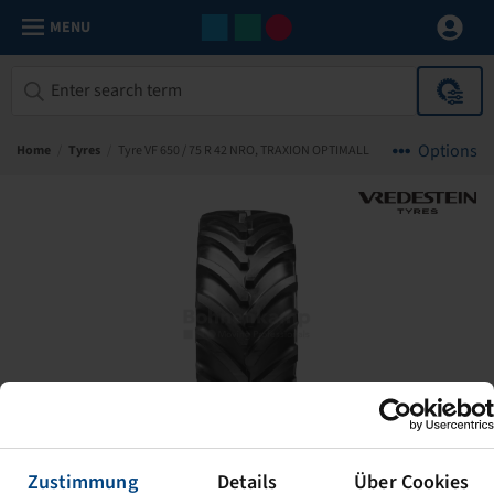
MENU
Options
Home
/
Tyres
/
Tyre VF 650 / 75 R 42 NRO, TRAXION OPTIMALL
Zustimmung
Details
Über Cookies