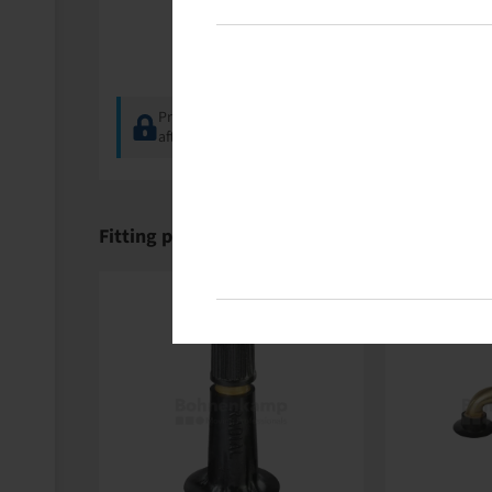
Price and stock visible
after
Login
.
Fitting products