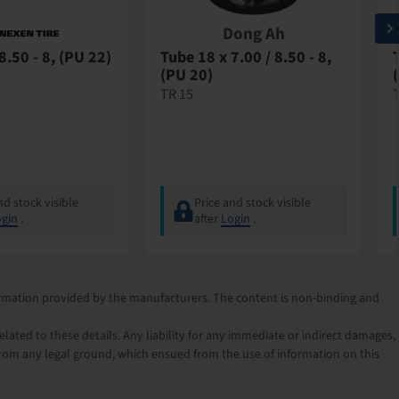
Dong Ah
8.50 - 8, (PU 22)
Tube 18 x 7.00 / 8.50 - 8,
T
(PU 20)
TR 15
T
nd stock visible
Price and stock visible
gin
.
after
Login
.
nformation provided by the manufacturers. The content is non-binding and
lated to these details. Any liability for any immediate or indirect damages,
rom any legal ground, which ensued from the use of information on this