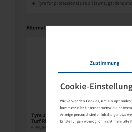
Tyre for professional use on lawns, gardens and
Alternative Products
Zustimmung
Cookie-Einstellun
Wir verwenden Cookies, um ein optimales W
kommerzieller Unternehmensziele notwendig
Tyre 18 x 8.50 - 8, K358
Anzeige personalisierter Inhalte genutzt w
Turf Rider
Einstellungen womöglich nicht mehr alle F
6 PR, 69 A4 / 81 A4, TL