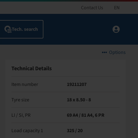
Contact Us
EN
Options
Technical Details
Item number
19211207
Tyre size
18 x 8.50 - 8
LI / SI, PR
69 A4 / 81 A4, 6 PR
Load capacity 1
325 / 20