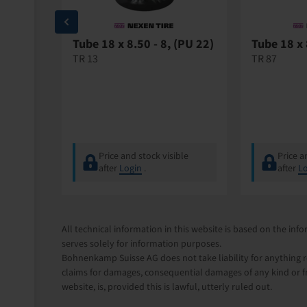
 - 8,
Tube 18 x 8.50 - 8, (PU 22)
Tube 18 x 
TR 13
TR 87
ble
Price and stock visible
Price a
after
Login
.
after
Lo
All technical information in this website is based on the i
serves solely for information purposes.
Bohnenkamp Suisse AG does not take liability for anything re
claims for damages, consequential damages of any kind or f
website, is, provided this is lawful, utterly ruled out.