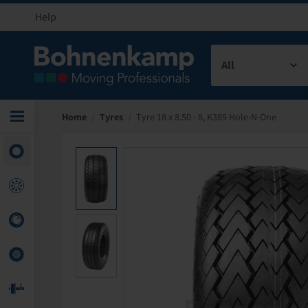
Help
All
Home
/
Tyres
/
Tyre 18 x 8.50 - 8, K389 Hole-N-One