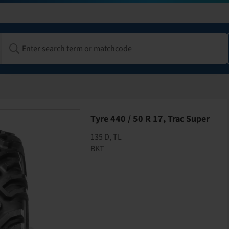
Tyre 440 / 50 R 17, Trac Super
135 D, TL
BKT