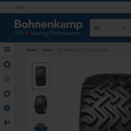
Help
All
Home
/
Tyres
/
Tyre 440 / 50 R 17, Trac Super