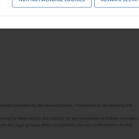
nformation provided by the manufacturers. The content is non-binding and
lated to these details. Any liability for any immediate or indirect damages,
rom any legal ground, which ensued from the use of information on this