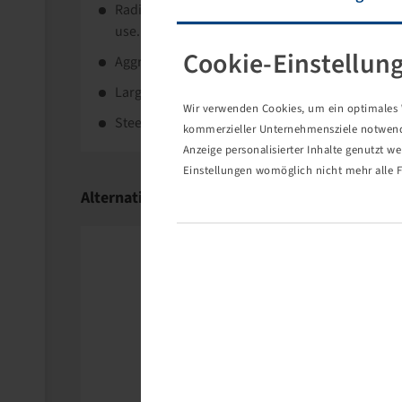
Radial traction tyre specifically designed for o
use.
Cookie-Einstellun
Aggressive, offset traction tread pattern offers r
Large contact area provides additional stability 
Wir verwenden Cookies, um ein optimales W
Steel-belt reinforced casing makes the tyre eve
kommerzieller Unternehmensziele notwendig
Anzeige personalisierter Inhalte genutzt w
Einstellungen womöglich nicht mehr alle F
Alternative Products