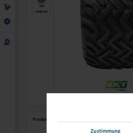
360
degrees
Product Details
About BKT
Zustimmung