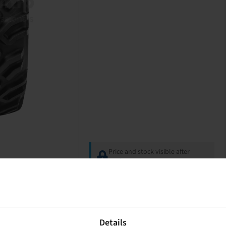
Price and stock visible after
Login
.
Details