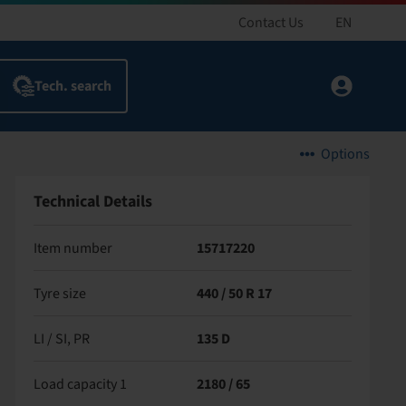
Contact Us
EN
Options
Technical Details
Item number
15717220
Tyre size
440 / 50 R 17
LI / SI, PR
135 D
Load capacity 1
2180 / 65