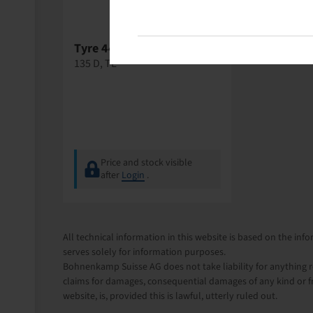
Tyre 440 / 50 R 17, AR-04
135 D, TL
Price and stock visible
after
Login
.
All technical information in this website is based on the i
serves solely for information purposes.
Bohnenkamp Suisse AG does not take liability for anything re
claims for damages, consequential damages of any kind or f
website, is, provided this is lawful, utterly ruled out.