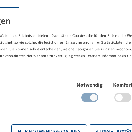
perations on grassland, as well as for mixed on-road and off-road
gen
eliable traction in all conditions, especially on slopes.
in use.
ebseiten-Erlebnis zu bieten. Dazu zählen Cookies, die für den Betrieb der We
n more stable and protects against punctures.
 sind, sowie solche, die lediglich zur Erfassung anonymer Statistikdaten die
erden. Sie können selbst entscheiden, welche Kategorien Sie zulassen möchten. 
unktionalitäten der Webseite zur Verfügung stehen. Weitere Informationen fin
Einwilligungsauswahl
Notwendig
Komfor
NUR NOTWENDIGE COOKIES
AUSWAHL BESTÄT