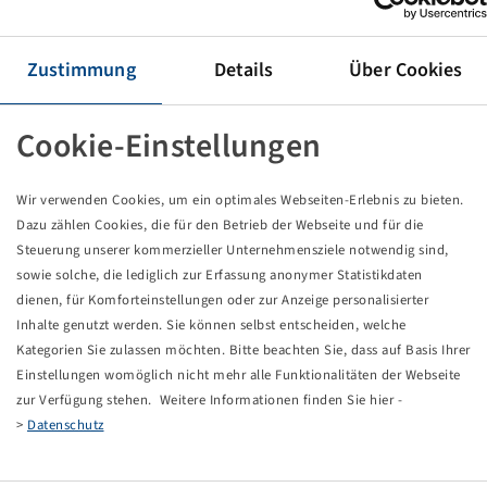
Tyre 600 / 70 R 30, Multiuse 550
Zustimmung
Details
Über Cookies
Price and stock visible after
.
Login
Cookie-Einstellungen
Wir verwenden Cookies, um ein optimales Webseiten-Erlebnis zu bieten.
Technical Details
Dazu zählen Cookies, die für den Betrieb der Webseite und für die
Steuerung unserer kommerzieller Unternehmensziele notwendig sind,
sowie solche, die lediglich zur Erfassung anonymer Statistikdaten
Item number
15284102
dienen, für Komforteinstellungen oder zur Anzeige personalisierter
Inhalte genutzt werden. Sie können selbst entscheiden, welche
Tyre size
600 / 70 R 30
Kategorien Sie zulassen möchten. Bitte beachten Sie, dass auf Basis Ihrer
Einstellungen womöglich nicht mehr alle Funktionalitäten der Webseite
LI / SI, PR
161 A8 / 158 D
zur Verfügung stehen. Weitere Informationen finden Sie hier -
>
Datenschutz
Load capacity 1
4625 / 40