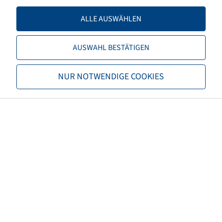
Load capacity 2
4250 / 65
ALLE AUSWÄHLEN
TL/TT
TL
AUSWAHL BESTÄTIGEN
Brand
Alliance
NUR NOTWENDIGE COOKIES
Tread
Multiuse 550
EAN
7291050063098
M+S
M+S
3PMSF
no
Carcass properties
Steel Belted
Tyre colour
Black