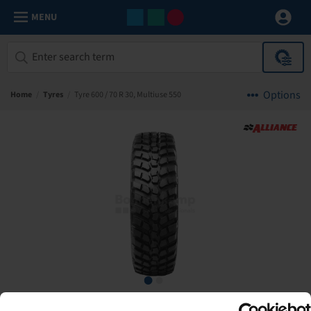
MENU
Options
Home
/
Tyres
/
Tyre 600 / 70 R 30, Multiuse 550