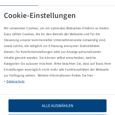
Tyre 710 / 70 R 42, Forestry 365
Cookie-Einstellungen
Price and stock visible after
.
Login
Wir verwenden Cookies, um ein optimales Webseiten-Erlebnis zu bieten.
Dazu zählen Cookies, die für den Betrieb der Webseite und für die
Steuerung unserer kommerzieller Unternehmensziele notwendig sind,
sowie solche, die lediglich zur Erfassung anonymer Statistikdaten
Technical Details
dienen, für Komforteinstellungen oder zur Anzeige personalisierter
Inhalte genutzt werden. Sie können selbst entscheiden, welche
Kategorien Sie zulassen möchten. Bitte beachten Sie, dass auf Basis Ihrer
Item number
15225263
Einstellungen womöglich nicht mehr alle Funktionalitäten der Webseite
zur Verfügung stehen. Weitere Informationen finden Sie hier -
Tyre size
710 / 70 R 42
>
Datenschutz
LI / SI, PR
182 A2 / 173 A8
ALLE AUSWÄHLEN
Load capacity 1
8500 / 10