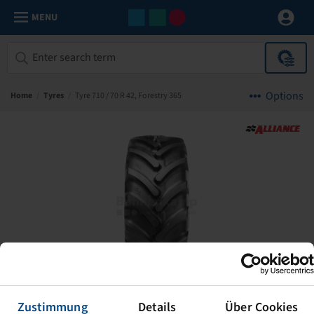
MENU
Options
Home
/
Tyres
/
Tyre 710 / 70 R 42, Forestry 365
Zustimmung
Details
Über Cookies