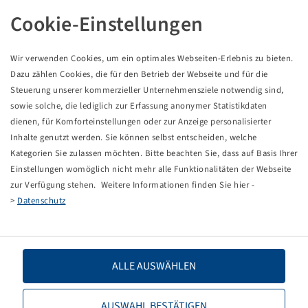
Tyre 540 / 70 - 30, Forestry 360
Cookie-Einstellungen
Wir verwenden Cookies, um ein optimales Webseiten-Erlebnis zu bieten.
Price and stock visible after
.
Login
Dazu zählen Cookies, die für den Betrieb der Webseite und für die
Steuerung unserer kommerzieller Unternehmensziele notwendig sind,
sowie solche, die lediglich zur Erfassung anonymer Statistikdaten
dienen, für Komforteinstellungen oder zur Anzeige personalisierter
Technical Details
Inhalte genutzt werden. Sie können selbst entscheiden, welche
Kategorien Sie zulassen möchten. Bitte beachten Sie, dass auf Basis Ihrer
Einstellungen womöglich nicht mehr alle Funktionalitäten der Webseite
Item number
15222600
zur Verfügung stehen. Weitere Informationen finden Sie hier -
>
Datenschutz
Tyre size
540 / 70 - 30
LI / SI, PR
159 A2 / 152 A8
ALLE AUSWÄHLEN
Load capacity 1
4375 / 10
AUSWAHL BESTÄTIGEN