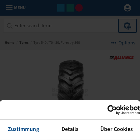
MENU
Options
Home
/
Tyres
/
Tyre 540 / 70 - 30, Forestry 360
Zustimmung
Details
Über Cookies