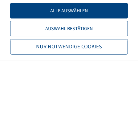
Load capacity 2
7500 / 50
ALLE AUSWÄHLEN
TL/TT
TL
AUSWAHL BESTÄTIGEN
Brand
Alliance
NUR NOTWENDIGE COOKIES
Tread
Agristar 375
EAN
7291050056502
3PMSF
no
Tyre colour
Black
ECE regulation number
ECE 106
Net weight (kg)
319,32