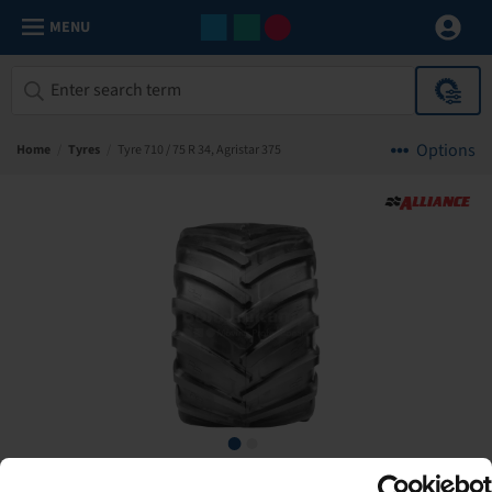
MENU
Options
Home
/
Tyres
/
Tyre 710 / 75 R 34, Agristar 375