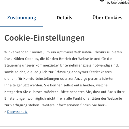
Tyre 710 / 75 R 34, Agristar 375
Zustimmung
Details
Über Cookies
Price and stock visible after
.
Login
Cookie-Einstellungen
Wir verwenden Cookies, um ein optimales Webseiten-Erlebnis zu bieten.
Technical Details
Dazu zählen Cookies, die für den Betrieb der Webseite und für die
Steuerung unserer kommerzieller Unternehmensziele notwendig sind,
sowie solche, die lediglich zur Erfassung anonymer Statistikdaten
Item number
15225290
dienen, für Komforteinstellungen oder zur Anzeige personalisierter
Inhalte genutzt werden. Sie können selbst entscheiden, welche
Tyre size
710 / 75 R 34
Kategorien Sie zulassen möchten. Bitte beachten Sie, dass auf Basis Ihrer
Einstellungen womöglich nicht mehr alle Funktionalitäten der Webseite
LI / SI, PR
178 A8 / 178 B
zur Verfügung stehen. Weitere Informationen finden Sie hier -
>
Datenschutz
Load capacity 1
7500 / 40