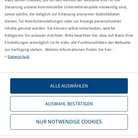
SCHLAUCH 10 x 2
Steuerung unserer kommerzieller Unternehmensziele notwendig sind,
FAHRRAD VENTIL
sowie solche, die lediglich zur Erfassung anonymer Statistikdaten
(10x6) (2.00-6) (260/165-60)
dienen, für Komforteinstellungen oder zur Anzeige personalisierter
Unità di imballaggio: 100 pezzi
Inhalte genutzt werden. Sie können selbst entscheiden, welche
Kategorien Sie zulassen möchten. Bitte beachten Sie, dass auf Basis Ihrer
Questo prodotto è disponibile solo nella quantità
Einstellungen womöglich nicht mehr alle Funktionalitäten der Webseite
specificata e non sarà più disponibile.
zur Verfügung stehen. Weitere Informationen finden Sie hier -
>
Datenschutz
Prezzi e scorte visibili dopo il
.
Accesso
ALLE AUSWÄHLEN
Dati tecnici
AUSWAHL BESTÄTIGEN
Codice articolo
29800011
NUR NOTWENDIGE COOKIES
Dimensioni tubo
10 x 2