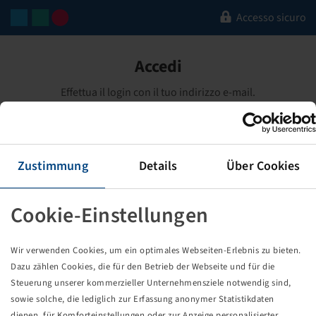
Accesso sicuro
Accedi
Effettua il login con il tuo indirizzo e-mail.
Indirizzo e-mail
Zustimmung
Details
Über Cookies
Password
Password dimenticata?
Cookie-Einstellungen
Resta connesso
-
Dettagli
Wir verwenden Cookies, um ein optimales Webseiten-Erlebnis zu bieten.
Dazu zählen Cookies, die für den Betrieb der Webseite und für die
ACCEDI
Steuerung unserer kommerzieller Unternehmensziele notwendig sind,
sowie solche, die lediglich zur Erfassung anonymer Statistikdaten
dienen, für Komforteinstellungen oder zur Anzeige personalisierter