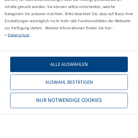
Inhalte genutzt werden. Sie können selbst entscheiden, welche
Kategorien Sie zulassen möchten. Bitte beachten Sie, dass auf Basis Ihrer
Ancora non hai un account per il shop online?
Einstellungen womöglich nicht mehr alle Funktionalitäten der Webseite
Qui puoi creare un login o diventare un nuovo cliente.
zur Verfügung stehen. Weitere Informationen finden Sie hier -
>
Datenschutz
ACTIVATE SHOP-ACCESS
ALLE AUSWÄHLEN
AUSWAHL BESTÄTIGEN
NUR NOTWENDIGE COOKIES