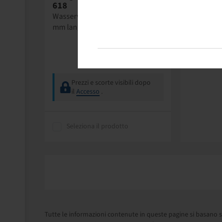
618
Wasserventil snap in, gerade, 55
mm lang
Prezzi e scorte visibili dopo
il
Accesso
.
Seleziona il prodotto
Tutte le informazioni contenute in queste pagine si basano s