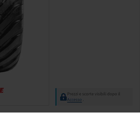
Prezzi e scorte visibili dopo il
Accesso
.