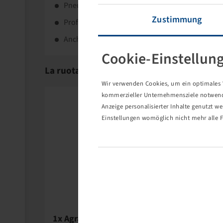
Pneumatico diagonale Flotation per veicoli train
Zustimmung
Profilo rispettoso del terreno
Anche per trattori (prato a rotoli)
Cookie-Einstellun
La ruota completa è composta dai seguenti
Wir verwenden Cookies, um ein optimales W
kommerzieller Unternehmensziele notwendig
Anzeige personalisierter Inhalte genutzt w
Einstellungen womöglich nicht mehr alle F
Alligator
1x Agrar-Felgenventil TR