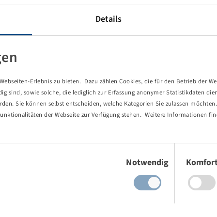
ati
Details
gen
 prodotti (1)
ebseiten-Erlebnis zu bieten. Dazu zählen Cookies, die für den Betrieb der We
 sind, sowie solche, die lediglich zur Erfassung anonymer Statistikdaten die
erden. Sie können selbst entscheiden, welche Kategorien Sie zulassen möchten. 
unktionalitäten der Webseite zur Verfügung stehen. Weitere Informationen fin
Einwilligungsauswahl
Notwendig
Komfor