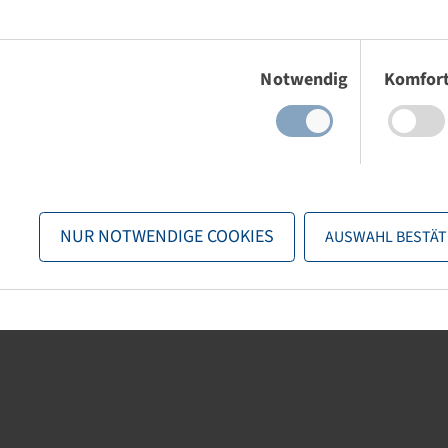
 TL
Einwilligungsauswahl
Notwendig
Komfor
 scorte visibili
l
Accesso
.
NUR NOTWENDIGE COOKIES
AUSWAHL BESTÄT