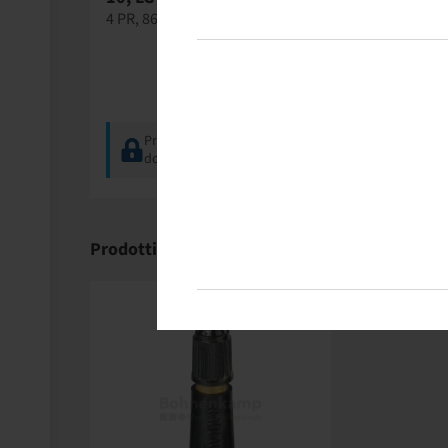
4 PR, 86 A3 / 82 A6, TL
6 PR, 90 A6,
Prezzi e scorte visibili
Prezzi e
dopo il
Accesso
.
dopo i
Prodotti adatti