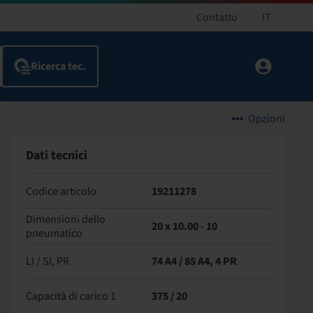
Contatto
IT
Opzioni
Dati tecnici
Codice articolo
19211278
Dimensioni dello
20 x 10.00 - 10
pneumatico
LI / SI, PR
74 A4 / 85 A4, 4 PR
Capacità di carico 1
375 / 20