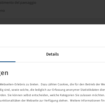
lestimento del paesaggio
reno
Details
gen
ebseiten-Erlebnis zu bieten. Dazu zählen Cookies, die für den Betrieb der We
 sind, sowie solche, die lediglich zur Erfassung anonymer Statistikdaten die
erden. Sie können selbst entscheiden, welche Kategorien Sie zulassen möchten. 
 20 x 10.00 -
unktionalitäten der Webseite zur Verfügung stehen. Weitere Informationen fin
ooth