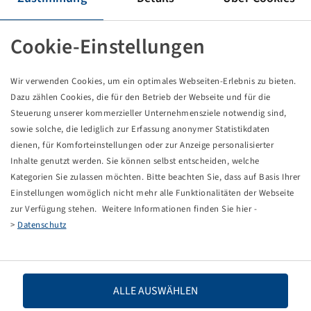
Pneumatici 335 / 80 R 20, Earthmax SR 33, M+S
150 K, TL, POR
Cookie-Einstellungen
BKT
Wir verwenden Cookies, um ein optimales Webseiten-Erlebnis zu bieten.
Prezzi e scorte visibili dopo il
.
Accesso
Dazu zählen Cookies, die für den Betrieb der Webseite und für die
Steuerung unserer kommerzieller Unternehmensziele notwendig sind,
sowie solche, die lediglich zur Erfassung anonymer Statistikdaten
dienen, für Komforteinstellungen oder zur Anzeige personalisierter
Dati tecnici
Inhalte genutzt werden. Sie können selbst entscheiden, welche
Kategorien Sie zulassen möchten. Bitte beachten Sie, dass auf Basis Ihrer
Einstellungen womöglich nicht mehr alle Funktionalitäten der Webseite
Codice articolo
15735223
zur Verfügung stehen. Weitere Informationen finden Sie hier -
>
Datenschutz
Dimensioni dello pneumatico
335 / 80 R 20
LI / SI, PR
150 K
ALLE AUSWÄHLEN
Capacità di carico 1
3350 / 110