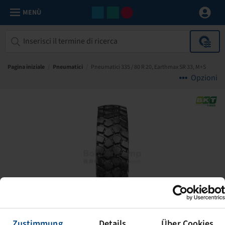
MENÙ
Pagina iniziale
/
Pneumatici
/
Pneumatici 335 / 80 R 20, Earthmax SR 33, M+S
Opzioni
Zustimmung
Details
Über Cookies