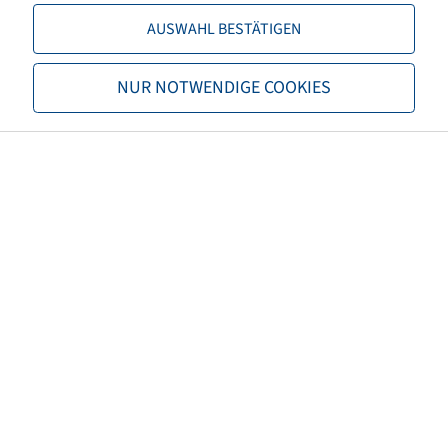
AUSWAHL BESTÄTIGEN
Capacità di carico 2
4150 / 30
TL/TT
TL
NUR NOTWENDIGE COOKIES
Marchio
BKT
Dati utente
Earthmax SR 33
EAN
8903094059478
M+S
M+S
3PMSF
no
Caratteristiche carcassa
POR
Colore pneumatico
Nero