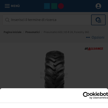
MENÙ
Pagina iniziale
/
Pneumatici
/
Pneumatici 600 / 65 R 28, Forestry 360
Opzioni