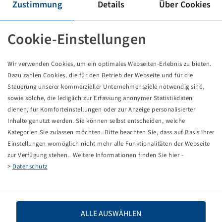
Zustimmung
Details
Über Cookies
Pneumatici 600 / 65 R 28, Forestry 360
Cookie-Einstellungen
Prezzi e scorte visibili dopo il
.
Accesso
Wir verwenden Cookies, um ein optimales Webseiten-Erlebnis zu bieten.
Dazu zählen Cookies, die für den Betrieb der Webseite und für die
Steuerung unserer kommerzieller Unternehmensziele notwendig sind,
sowie solche, die lediglich zur Erfassung anonymer Statistikdaten
Dati tecnici
dienen, für Komforteinstellungen oder zur Anzeige personalisierter
Inhalte genutzt werden. Sie können selbst entscheiden, welche
Kategorien Sie zulassen möchten. Bitte beachten Sie, dass auf Basis Ihrer
Codice articolo
15222559
Einstellungen womöglich nicht mehr alle Funktionalitäten der Webseite
zur Verfügung stehen. Weitere Informationen finden Sie hier -
Dimensioni dello pneumatico
600 / 65 R 28
>
Datenschutz
LI / SI, PR
154 A8
ALLE AUSWÄHLEN
Capacità di carico 1
3750 / 40