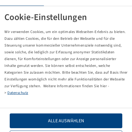
Pneumatici 600 / 65 R 34, Forestar 668 III
Cookie-Einstellungen
163 D, TL, R1-W, Steel Belted
Alliance
Unità di imballaggio: 1 pezzi
Wir verwenden Cookies, um ein optimales Webseiten-Erlebnis zu bieten.
Dazu zählen Cookies, die für den Betrieb der Webseite und für die
Prezzi e scorte visibili dopo il
.
Accesso
Steuerung unserer kommerzieller Unternehmensziele notwendig sind,
sowie solche, die lediglich zur Erfassung anonymer Statistikdaten
dienen, für Komforteinstellungen oder zur Anzeige personalisierter
Inhalte genutzt werden. Sie können selbst entscheiden, welche
Dati tecnici
Kategorien Sie zulassen möchten. Bitte beachten Sie, dass auf Basis Ihrer
Einstellungen womöglich nicht mehr alle Funktionalitäten der Webseite
zur Verfügung stehen. Weitere Informationen finden Sie hier -
Codice articolo
10004392
>
Datenschutz
Dimensioni dello pneumatico
600 / 65 R 34
LI / SI, PR
163 D
ALLE AUSWÄHLEN