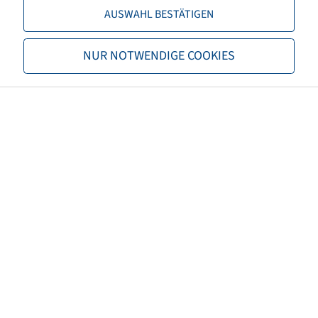
Capacità di carico 1
4875 / 65
AUSWAHL BESTÄTIGEN
TL/TT
TL
NUR NOTWENDIGE COOKIES
Marchio
Alliance
Dati utente
Forestar 668 III
EAN
8903635069447
3PMSF
no
Codice TRA
R1-W
Caratteristiche carcassa
Steel Belted
Colore pneumatico
Nero