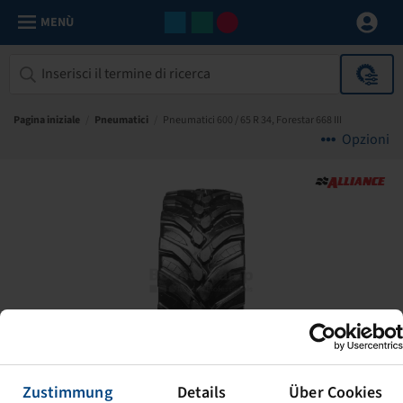
MENÙ
Pagina iniziale
/
Pneumatici
/
Pneumatici 600 / 65 R 34, Forestar 668 III
Opzioni
Zustimmung
Details
Über Cookies