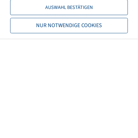
Capacità di carico 1
6000 / 10
AUSWAHL BESTÄTIGEN
Capacità di carico 2
4875 / 40
NUR NOTWENDIGE COOKIES
TL/TT
TL
Marchio
Alliance
Dati utente
Forestar 644 III
EAN
8903635048084
3PMSF
no
Codice TRA
LS-2
Caratteristiche carcassa
Steel Belted