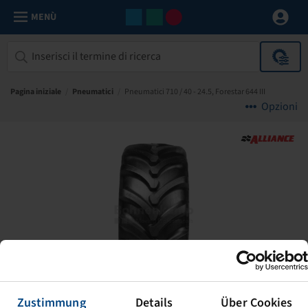
MENÙ
Pagina iniziale
/
Pneumatici
/
Pneumatici 710 / 40 - 24.5, Forestar 644 III
Opzioni
Zustimmung
Details
Über Cookies