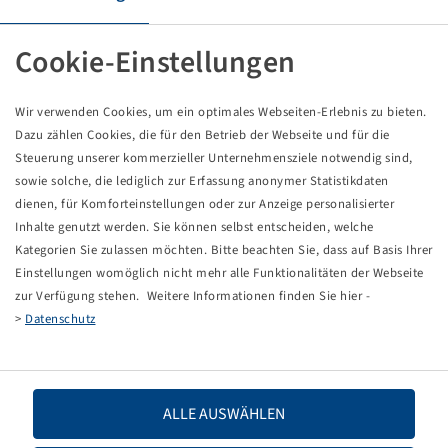
Pneumatici 710 / 40 - 24.5, Forestar 644 III
20 PR, 170 A2 / 163 A8, TL, LS-2, Steel Belted
Cookie-Einstellungen
Alliance
Unità di imballaggio: 1 pezzi
Wir verwenden Cookies, um ein optimales Webseiten-Erlebnis zu bieten.
Dazu zählen Cookies, die für den Betrieb der Webseite und für die
Prezzi e scorte visibili dopo il
.
Accesso
Steuerung unserer kommerzieller Unternehmensziele notwendig sind,
sowie solche, die lediglich zur Erfassung anonymer Statistikdaten
dienen, für Komforteinstellungen oder zur Anzeige personalisierter
Inhalte genutzt werden. Sie können selbst entscheiden, welche
Dati tecnici
Kategorien Sie zulassen möchten. Bitte beachten Sie, dass auf Basis Ihrer
Einstellungen womöglich nicht mehr alle Funktionalitäten der Webseite
zur Verfügung stehen. Weitere Informationen finden Sie hier -
Codice articolo
10004349
>
Datenschutz
Dimensioni dello pneumatico
710 / 40 - 24.5
LI / SI, PR
170 A2 / 163 A8, 20 PR
ALLE AUSWÄHLEN