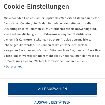
Cookie-Einstellungen
Pneumatici 700 / 40 - 22.5, Flotation 331
Wir verwenden Cookies, um ein optimales Webseiten-Erlebnis zu bieten.
Dazu zählen Cookies, die für den Betrieb der Webseite und für die
Prezzi e scorte visibili dopo il
.
Accesso
Steuerung unserer kommerzieller Unternehmensziele notwendig sind,
sowie solche, die lediglich zur Erfassung anonymer Statistikdaten
dienen, für Komforteinstellungen oder zur Anzeige personalisierter
Inhalte genutzt werden. Sie können selbst entscheiden, welche
Kategorien Sie zulassen möchten. Bitte beachten Sie, dass auf Basis Ihrer
Dati tecnici
Einstellungen womöglich nicht mehr alle Funktionalitäten der Webseite
zur Verfügung stehen. Weitere Informationen finden Sie hier -
Codice articolo
15212621
>
Datenschutz
Dimensioni dello pneumatico
700 / 40 - 22.5
ALLE AUSWÄHLEN
LI / SI, PR
177 A6 / 173 A8, 18 PR
Capacità di carico 1
7300 / 30
AUSWAHL BESTÄTIGEN