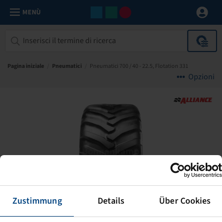
MENÙ
Pagina iniziale
/
Pneumatici
/
Pneumatici 700 / 40 - 22.5, Flotation 331
Opzioni
Zustimmung
Details
Über Cookies