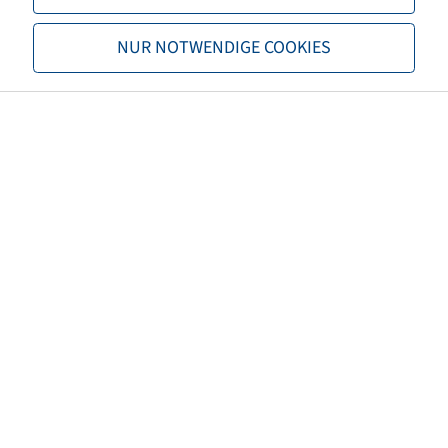
Capacità di carico 2
6500 / 40
NUR NOTWENDIGE COOKIES
TL/TT
TL
Marchio
Alliance
Dati utente
Flotation 331
EAN
7291050041751
3PMSF
no
Caratteristiche carcassa
HD
Colore pneumatico
Nero
Numero di regolazione ECE
ECE 106