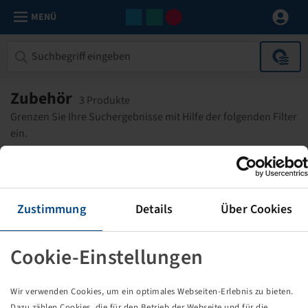
MENÜ
Zubehör
3 Produkte
Grenzen Sie Ihre Suchergebnisse mit Hilfe der folgenden Filter
ein.
FILTER
1
Reparaturmaterial
Alle Filter zurücksetzen
Zustimmung
Details
Über Cookies
Reparaturkörper / Reparaturpilz
Cookie-Einstellungen
Ø 10 mm, mit Führungsdraht
1 Paket = 10 Stück
Wir verwenden Cookies, um ein optimales Webseiten-Erlebnis zu bieten.
Dazu zählen Cookies, die für den Betrieb der Webseite und für die