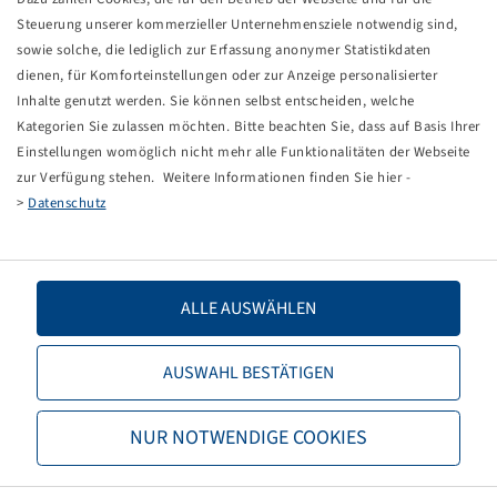
Steuerung unserer kommerzieller Unternehmensziele notwendig sind,
sowie solche, die lediglich zur Erfassung anonymer Statistikdaten
dienen, für Komforteinstellungen oder zur Anzeige personalisierter
Inhalte genutzt werden. Sie können selbst entscheiden, welche
Kategorien Sie zulassen möchten. Bitte beachten Sie, dass auf Basis Ihrer
Preise und Bestände nach der
Einstellungen womöglich nicht mehr alle Funktionalitäten der Webseite
Reinheimer
Anmeldung
sichtbar.
zur Verfügung stehen. Weitere Informationen finden Sie hier -
>
Datenschutz
Schnellreparaturkörper Set (LKW,
AS, EM)
ALLE AUSWÄHLEN
25 Reparaturkörper,1 Messer, 1
Rauhahle
1 Einführahle, 1 Dose Gleitmittel
AUSWAHL BESTÄTIGEN
NUR NOTWENDIGE COOKIES