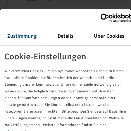
WULSTBAND 115 - 8
BREITE 150
Zustimmung
Details
Über Cookies
REIFENGRÖßE (16x6-8, 18x7-8, 180/70-
8)
Cookie-Einstellungen
Wir verwenden Cookies, um ein optimales Webseiten-Erlebnis zu bieten.
Dazu zählen Cookies, die für den Betrieb der Webseite und für die
Steuerung unserer kommerzieller Unternehmensziele notwendig sind,
Preise und Bestände nach der
sowie solche, die lediglich zur Erfassung anonymer Statistikdaten
Anmeldung
sichtbar.
dienen, für Komforteinstellungen oder zur Anzeige personalisierter
Inhalte genutzt werden. Sie können selbst entscheiden, welche
Kategorien Sie zulassen möchten. Bitte beachten Sie, dass auf Basis Ihrer
WULSTBAND 85 - 8
Einstellungen womöglich nicht mehr alle Funktionalitäten der Webseite
zur Verfügung stehen. Weitere Informationen finden Sie hier -
BREITE 100