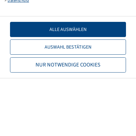
>
Datenschutz
REIFENGRÖßE (4.00 / 5.00-8, 15x4 1/2-
8)
ALLE AUSWÄHLEN
AUSWAHL BESTÄTIGEN
Preise und Bestände nach der
Anmeldung
sichtbar.
NUR NOTWENDIGE COOKIES
WULSTBAND 85-8
BREITE 110
REIFENGRÖßE (5.00-8)