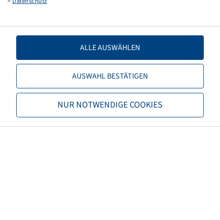
>
Datenschutz
4/60/100, Ø14.5mm, C60, Kegel, ET 0
500 kg - 140 km/h
ALLE AUSWÄHLEN
AUSWAHL BESTÄTIGEN
Preise und Bestände nach der
Anmeldung
sichtbar.
NUR NOTWENDIGE COOKIES
Felge 4.5 J x 12 H2, ALV, Silber
RAL9006
5/114.5/165.1, E18, Ø18.5mm, ET 0
900 kg - 140 km/h