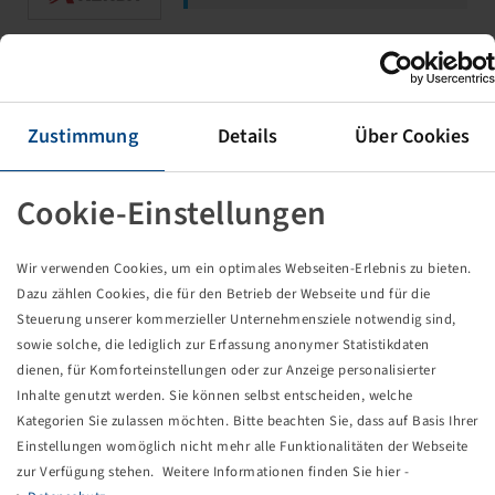
Felge 6.00 I x 10 H2, ALV, Silber
RAL9006
Zustimmung
Details
Über Cookies
5/67/112, Ø16mm, C60, Kegel, ET +25
750 kg - 140 km/h
Cookie-Einstellungen
Wir verwenden Cookies, um ein optimales Webseiten-Erlebnis zu bieten.
Dazu zählen Cookies, die für den Betrieb der Webseite und für die
Steuerung unserer kommerzieller Unternehmensziele notwendig sind,
Preise und Bestände nach der
sowie solche, die lediglich zur Erfassung anonymer Statistikdaten
Anmeldung
sichtbar.
dienen, für Komforteinstellungen oder zur Anzeige personalisierter
Inhalte genutzt werden. Sie können selbst entscheiden, welche
Kategorien Sie zulassen möchten. Bitte beachten Sie, dass auf Basis Ihrer
Felge 3.50 B x 10 H2, ALV, Silber
Einstellungen womöglich nicht mehr alle Funktionalitäten der Webseite
RAL9006
zur Verfügung stehen. Weitere Informationen finden Sie hier -