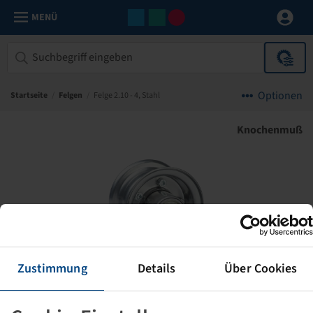
MENÜ
Optionen
Startseite
/
Felgen
/
Felge 2.10 - 4, Stahl
Knochenmuß
Zustimmung
Details
Über Cookies