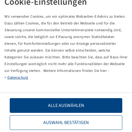
Cookie-Einstellungen
Felge 2.10 - 4, Stahl
Gabelmont., Kugellager, 17x115/109
300/260 kg - 16/20 km/h, Silber RAL9006
Wir verwenden Cookies, um ein optimales Webseiten-Erlebnis zu bieten.
Verpackungseinheit: 0 Stück
Dazu zählen Cookies, die für den Betrieb der Webseite und für die
Steuerung unserer kommerzieller Unternehmensziele notwendig sind,
Preise und Bestände nach der
sichtbar.
sowie solche, die lediglich zur Erfassung anonymer Statistikdaten
Anmeldung
dienen, für Komforteinstellungen oder zur Anzeige personalisierter
Inhalte genutzt werden. Sie können selbst entscheiden, welche
Kategorien Sie zulassen möchten. Bitte beachten Sie, dass auf Basis Ihrer
Einstellungen womöglich nicht mehr alle Funktionalitäten der Webseite
Technische Daten
zur Verfügung stehen. Weitere Informationen finden Sie hier -
>
Datenschutz
Artikelnummer
10003398
Felgengröße
2.10 - 4
ALLE AUSWÄHLEN
Nabenausführung
Gabelmont.
AUSWAHL BESTÄTIGEN
Lagertyp
Kugellager