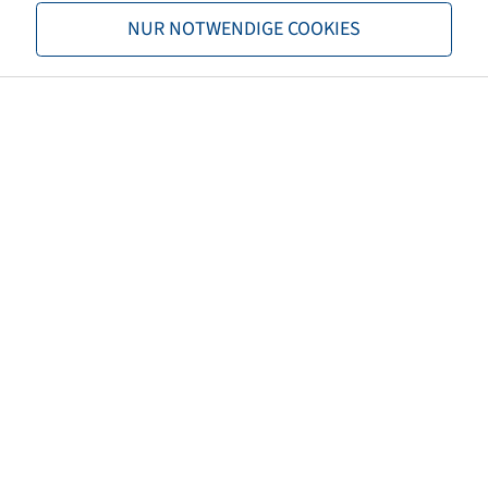
NUR NOTWENDIGE COOKIES
Wellendurchmesser (mm)
17
Einbaulänge (mm)
115
Nabenlänge (mm)
109
Felgenfarbe
Silber
Marke
Knochenmuß
EAN
4040658127090
Tragfähigkeit Felgen 1 (kg)
300
Geschwindigkeit Felgen 1
16
(km/h)
Tragfähigkeit Felgen 2 (kg)
260