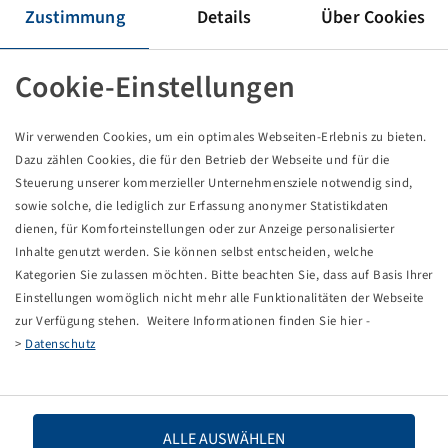
Reifen 235 / 75 R 17.5, WDR 09
Zustimmung
Details
Über Cookies
16 PR, 132 / 130 M, TL, 3PMSF
HA, Windpower
Cookie-Einstellungen
Preise und Bestände nach der
sichtbar.
Anmeldung
Wir verwenden Cookies, um ein optimales Webseiten-Erlebnis zu bieten.
Dazu zählen Cookies, die für den Betrieb der Webseite und für die
Steuerung unserer kommerzieller Unternehmensziele notwendig sind,
Technische Daten
sowie solche, die lediglich zur Erfassung anonymer Statistikdaten
dienen, für Komforteinstellungen oder zur Anzeige personalisierter
Inhalte genutzt werden. Sie können selbst entscheiden, welche
Artikelnummer
10466463
Kategorien Sie zulassen möchten. Bitte beachten Sie, dass auf Basis Ihrer
Einstellungen womöglich nicht mehr alle Funktionalitäten der Webseite
Reifengröße
235 / 75 R 17.5
zur Verfügung stehen. Weitere Informationen finden Sie hier -
>
Datenschutz
LI / SI, PR
132 / 130 M, 16 PR
Tragfähigkeit 1
2000 / 130
ALLE AUSWÄHLEN