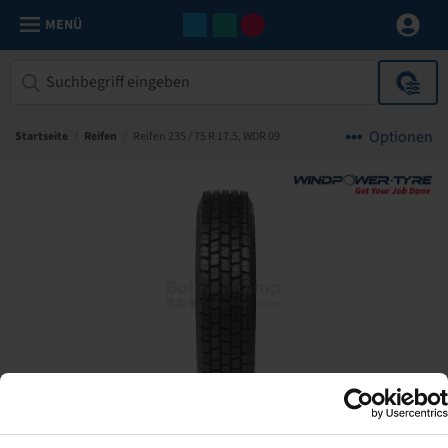
MENÜ
Optionen
Startseite
/
Reifen
/
Reifen 235 / 75 R 17.5, WDR 09