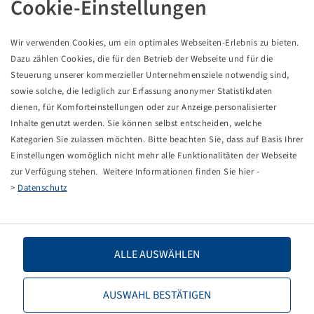
Cookie-Einstellungen
Reifen 205 / 65 R 16 C, TransAce AL01
Wir verwenden Cookies, um ein optimales Webseiten-Erlebnis zu bieten.
Dazu zählen Cookies, die für den Betrieb der Webseite und für die
Preise und Bestände nach der
sichtbar.
Anmeldung
Steuerung unserer kommerzieller Unternehmensziele notwendig sind,
sowie solche, die lediglich zur Erfassung anonymer Statistikdaten
dienen, für Komforteinstellungen oder zur Anzeige personalisierter
Inhalte genutzt werden. Sie können selbst entscheiden, welche
Technische Daten
Kategorien Sie zulassen möchten. Bitte beachten Sie, dass auf Basis Ihrer
Einstellungen womöglich nicht mehr alle Funktionalitäten der Webseite
zur Verfügung stehen. Weitere Informationen finden Sie hier -
Artikelnummer
10465370
>
Datenschutz
Reifengröße
205 / 65 R 16 C
ALLE AUSWÄHLEN
LI / SI, PR
107 / 105 T
Tragfähigkeit 1
975 / 190
AUSWAHL BESTÄTIGEN