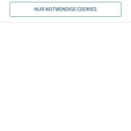
TL/TT
TL
NUR NOTWENDIGE COOKIES
Marke
Windpower
Profil
TransAce AL01
EAN
4040658075360
3PMSF
nein
Rollwiderstand
E
Nasshaftung
B
Rollgeräusch (db)
72
Reifenfarbe
Schwarz