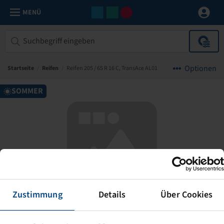
MENÜ
Optionen
Startseite
/
Reifen
/
Reifen 205 / 65 R 16 C, TransAce AL01
SOMMER
Leider keine Abbildung!
Zustimmung
Details
Über Cookies