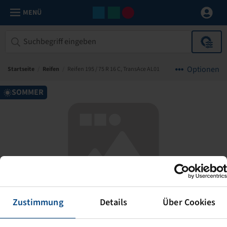
MENÜ
Optionen
Startseite
/
Reifen
/
Reifen 195 / 75 R 16 C, TransAce AL01
SOMMER
Leider keine Abbildung!
Zustimmung
Details
Über Cookies