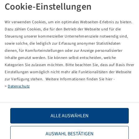
Reifen 195 / 75 R 16 C, TransAce AL01
Cookie-Einstellungen
Wir verwenden Cookies, um ein optimales Webseiten-Erlebnis zu bieten.
Dazu zählen Cookies, die für den Betrieb der Webseite und für die
Preise und Bestände nach der
sichtbar.
Anmeldung
Steuerung unserer kommerzieller Unternehmensziele notwendig sind,
sowie solche, die lediglich zur Erfassung anonymer Statistikdaten
dienen, für Komforteinstellungen oder zur Anzeige personalisierter
Inhalte genutzt werden. Sie können selbst entscheiden, welche
Technische Daten
Kategorien Sie zulassen möchten. Bitte beachten Sie, dass auf Basis Ihrer
Einstellungen womöglich nicht mehr alle Funktionalitäten der Webseite
zur Verfügung stehen. Weitere Informationen finden Sie hier -
Artikelnummer
10465360
>
Datenschutz
Reifengröße
195 / 75 R 16 C
LI / SI, PR
107 / 105 R
ALLE AUSWÄHLEN
Tragfähigkeit 1
975 / 170
AUSWAHL BESTÄTIGEN