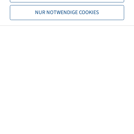
TL/TT
TL
NUR NOTWENDIGE COOKIES
Marke
Windpower
Profil
TransAce AL01
EAN
4040658075353
3PMSF
nein
Rollwiderstand
E
Nasshaftung
B
Rollgeräusch (db)
72
Reifenfarbe
Schwarz