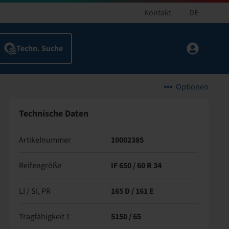
Kontakt
DE
Optionen
Technische Daten
Artikelnummer
10002385
Reifengröße
IF 650 / 60 R 34
LI / SI, PR
165 D / 161 E
Tragfähigkeit 1
5150 / 65