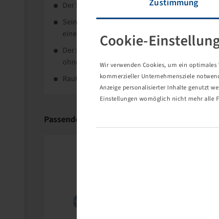
Zustimmung
Der Kleber Topker IF ist ein Traktorreifen mit IF
Sein Profil mit in der Laufflächenmitte überlap
eine sehr gute Traktion und Fahrkomfort.
Cookie-Einstellun
Der Reifen hat eine bis zu 20% höhere Tragfähi
ohne IF-Kennzeichnung.
Wir verwenden Cookies, um ein optimales W
kommerzieller Unternehmensziele notwendig
Rautenförmige Zwischenstollen sorgen für eine
Anzeige personalisierter Inhalte genutzt w
Einstellungen womöglich nicht mehr alle F
Passende Produkte