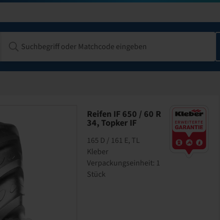
Reifen IF 650 / 60 R
34, Topker IF
165 D / 161 E, TL
Kleber
Verpackungseinheit: 1
Stück