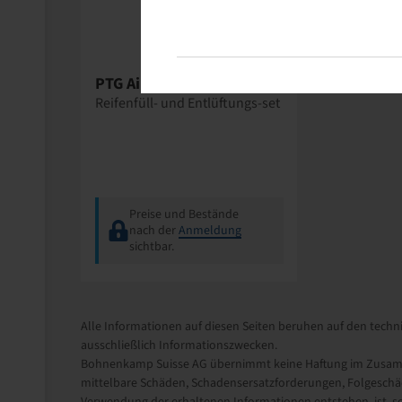
PTG
PTG Airbooster Plus
Reifenfüll- und Entlüftungs-set
Preise und Bestände
nach der
Anmeldung
sichtbar.
Alle Informationen auf diesen Seiten beruhen auf den techni
ausschließlich Informationszwecken.
Bohnenkamp Suisse AG übernimmt keine Haftung im Zusamme
mittelbare Schäden, Schadensersatzforderungen, Folgeschäd