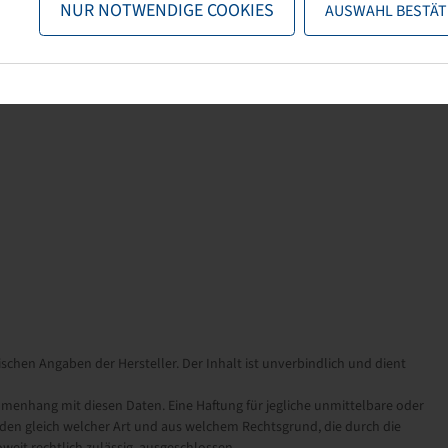
NUR NOTWENDIGE COOKIES
AUSWAHL BESTÄT
schen Angaben der Hersteller. Der Inhalt ist unverbindlich und dient
nhang mit diesen Daten. Eine Haftung für jegliche unmittelbare oder
en gleich welcher Art und aus welchem Rechtsgrund, die durch die