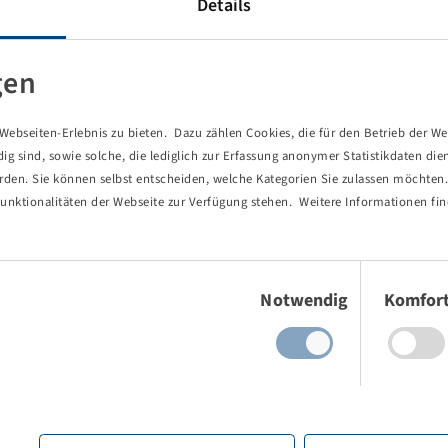
Details
-Technologie.
penden Stollen sorgt für eine große Aufstandsfläche, dadurch
gen
gkeit bei gleichem Luftdruck im Vergleich zum Standardreifen
ebseiten-Erlebnis zu bieten. Dazu zählen Cookies, die für den Betrieb der We
 sind, sowie solche, die lediglich zur Erfassung anonymer Statistikdaten die
 hervorragende Selbstreinigung.
erden. Sie können selbst entscheiden, welche Kategorien Sie zulassen möchten. 
unktionalitäten der Webseite zur Verfügung stehen. Weitere Informationen fin
Einwilligungsauswahl
Notwendig
Komfor