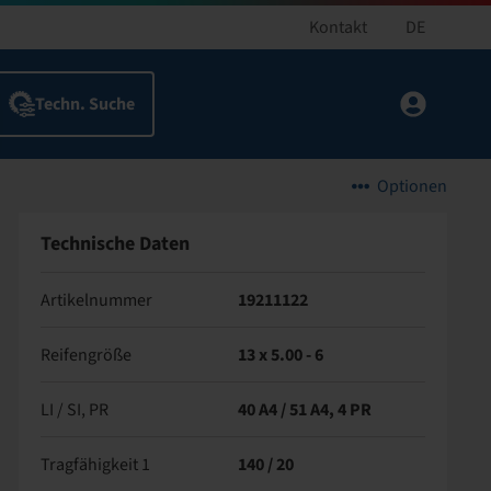
Kontakt
DE
Optionen
Technische Daten
Artikelnummer
19211122
Reifengröße
13 x 5.00 - 6
LI / SI, PR
40 A4 / 51 A4, 4 PR
Tragfähigkeit 1
140 / 20