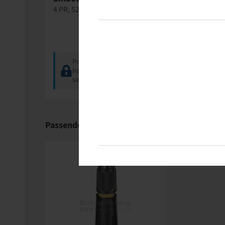
4 PR, 52 A4, TL, Schwarz
Preise und Bestände
nach der
Anmeldung
sichtbar.
Passende Produkte