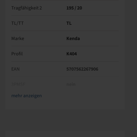
Tragfähigkeit 2
195 / 20
TL/TT
TL
Marke
Kenda
Profil
K404
EAN
5707562267906
3PMSF
nein
Höhe /
Reifenfarbe
ECE Regelungsnummer
Nettogewicht (kg)
Empfohlene Felgengröße
Luftdruck maximal (bar)
Reifenbreite (mm)
Abrollumfang (mm)
Schwarz
ECE 106
1,60
3.50
2,80
121
320
955
Außendurchmesser
mehr anzeigen
(mm)