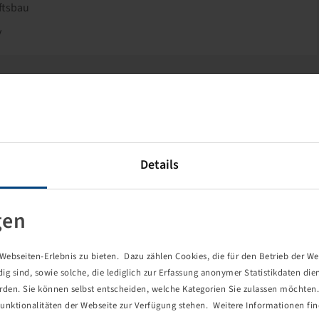
ftsbau
v
s taiwanischen Unternehmens Kenda.
Reifen für PKW-Trailer und allradtaugliche ATV-Spezialreifen
fen für Stapler, schonende Rasenreifen, Spezialreifen für den
Transportgeräte.
Details
gen
ebseiten-Erlebnis zu bieten. Dazu zählen Cookies, die für den Betrieb der We
 sind, sowie solche, die lediglich zur Erfassung anonymer Statistikdaten die
erden. Sie können selbst entscheiden, welche Kategorien Sie zulassen möchten. 
unktionalitäten der Webseite zur Verfügung stehen. Weitere Informationen fin