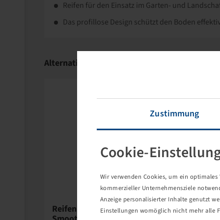
Reifen für den Einsatz im Garten- und Landscha
Das profillose Design schützt den Boden effekti
Seit rund 60 Jahren überzeugen die Reifen de
Bohnenkamp vertreibt aus dem Kenda-Sortiment 
Alternativartikel
für Powersport, Forst und Freizeit, Industrierei
landwirtschaftlichen Einsatz sowie Karren und 
Zustimmung
Cookie-Einstellun
Wir verwenden Cookies, um ein optimales W
kommerzieller Unternehmensziele notwendig
Anzeige personalisierter Inhalte genutzt w
Reifen 13 x 5.00 - 6,
Einstellungen womöglich nicht mehr alle F
Smooth