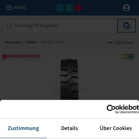
MENÜ
Optionen
Startseite
/
Reifen
/
REIFEN 5.00 R 8
SONDERPOSTEN
Zustimmung
Details
Über Cookies