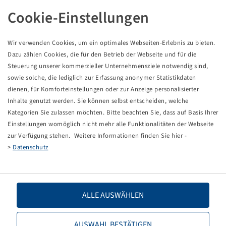
REIFEN 5.00 R 8
Cookie-Einstellungen
Wir verwenden Cookies, um ein optimales Webseiten-Erlebnis zu bieten.
Dieses Produkt ist ein rabattierter Sonderposten und
Dazu zählen Cookies, die für den Betrieb der Webseite und für die
nur in der angegebenen Menge verfügbar.
Steuerung unserer kommerzieller Unternehmensziele notwendig sind,
sowie solche, die lediglich zur Erfassung anonymer Statistikdaten
dienen, für Komforteinstellungen oder zur Anzeige personalisierter
Preise und Bestände nach der
sichtbar.
Anmeldung
Inhalte genutzt werden. Sie können selbst entscheiden, welche
Kategorien Sie zulassen möchten. Bitte beachten Sie, dass auf Basis Ihrer
Einstellungen womöglich nicht mehr alle Funktionalitäten der Webseite
zur Verfügung stehen. Weitere Informationen finden Sie hier -
Technische Daten
>
Datenschutz
Artikelnummer
10001148
ALLE AUSWÄHLEN
Reifengröße
5.00 R 8
LI / SI, PR
111 A5
AUSWAHL BESTÄTIGEN