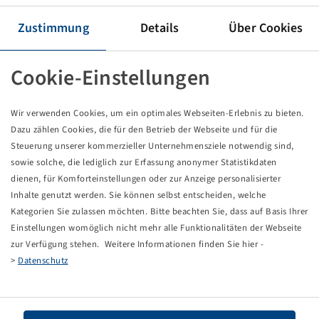
Reifen VF 270 / 95 R 48, Agrimax Spargo SB
155 D, TL, Steel Belted
Zustimmung
Details
Über Cookies
BKT
Verpackungseinheit: 1 Stück
Cookie-Einstellungen
Preise und Bestände nach der
sichtbar.
Anmeldung
Wir verwenden Cookies, um ein optimales Webseiten-Erlebnis zu bieten.
Dazu zählen Cookies, die für den Betrieb der Webseite und für die
Steuerung unserer kommerzieller Unternehmensziele notwendig sind,
Technische Daten
sowie solche, die lediglich zur Erfassung anonymer Statistikdaten
dienen, für Komforteinstellungen oder zur Anzeige personalisierter
Inhalte genutzt werden. Sie können selbst entscheiden, welche
Artikelnummer
10003957
Kategorien Sie zulassen möchten. Bitte beachten Sie, dass auf Basis Ihrer
Einstellungen womöglich nicht mehr alle Funktionalitäten der Webseite
Reifengröße
VF 270 / 95 R 48
zur Verfügung stehen. Weitere Informationen finden Sie hier -
>
Datenschutz
LI / SI, PR
155 D
Tragfähigkeit 1
3875 / 65