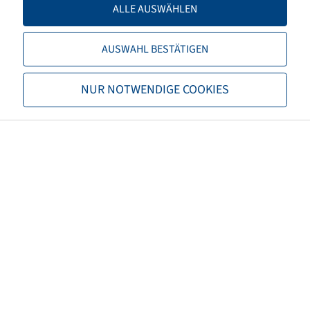
ALLE AUSWÄHLEN
TL/TT
TL
AUSWAHL BESTÄTIGEN
Marke
BKT
NUR NOTWENDIGE COOKIES
Profil
Agrimax Spargo SB
EAN
8903094076499
3PMSF
nein
Karkasseneigenschaften
Steel Belted
Reifenfarbe
Schwarz
ECE Regelungsnummer
ECE 106
Nettogewicht (kg)
91,17