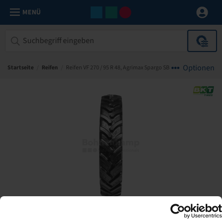
MENÜ
Optionen
Startseite
/
Reifen
/
Reifen VF 270 / 95 R 48, Agrimax Spargo SB