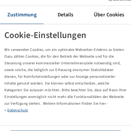
Reifen 500 / 45 - 20, Flotation 331
18 PR, 164 A6 / 160 A8, TL, HD
Zustimmung
Details
Über Cookies
Alliance
Dieses Produkt ist nur in der angegebenen Menge
Cookie-Einstellungen
vorhanden und wird auch nicht wieder verfügbar
werden.
Wir verwenden Cookies, um ein optimales Webseiten-Erlebnis zu bieten.
Dazu zählen Cookies, die für den Betrieb der Webseite und für die
Preise und Bestände nach der
sichtbar.
Anmeldung
Steuerung unserer kommerzieller Unternehmensziele notwendig sind,
sowie solche, die lediglich zur Erfassung anonymer Statistikdaten
dienen, für Komforteinstellungen oder zur Anzeige personalisierter
Inhalte genutzt werden. Sie können selbst entscheiden, welche
Technische Daten
Kategorien Sie zulassen möchten. Bitte beachten Sie, dass auf Basis Ihrer
Einstellungen womöglich nicht mehr alle Funktionalitäten der Webseite
zur Verfügung stehen. Weitere Informationen finden Sie hier -
Artikelnummer
15212565
>
Datenschutz
Reifengröße
500 / 45 - 20