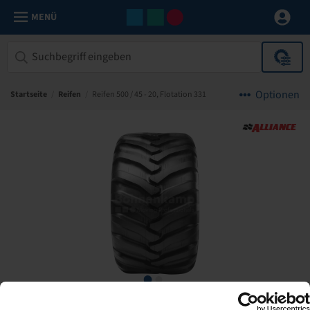
MENÜ
Optionen
Startseite
/
Reifen
/
Reifen 500 / 45 - 20, Flotation 331