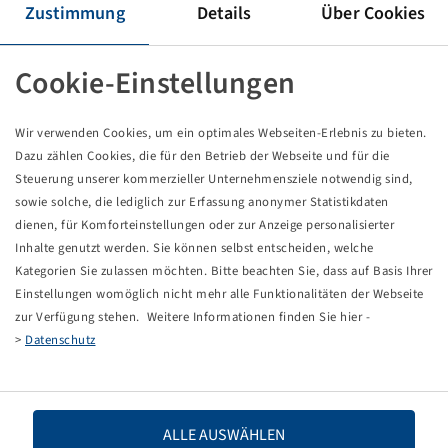
Reifen 900 / 60 R 42, Agristar 378 XL
Zustimmung
Details
Über Cookies
Cookie-Einstellungen
Preise und Bestände nach der
sichtbar.
Anmeldung
Wir verwenden Cookies, um ein optimales Webseiten-Erlebnis zu bieten.
Dazu zählen Cookies, die für den Betrieb der Webseite und für die
Steuerung unserer kommerzieller Unternehmensziele notwendig sind,
Technische Daten
sowie solche, die lediglich zur Erfassung anonymer Statistikdaten
dienen, für Komforteinstellungen oder zur Anzeige personalisierter
Inhalte genutzt werden. Sie können selbst entscheiden, welche
Artikelnummer
15226835
Kategorien Sie zulassen möchten. Bitte beachten Sie, dass auf Basis Ihrer
Einstellungen womöglich nicht mehr alle Funktionalitäten der Webseite
Reifengröße
900 / 60 R 42
zur Verfügung stehen. Weitere Informationen finden Sie hier -
>
Datenschutz
LI / SI, PR
180 D
Tragfähigkeit 1
8000 / 65
ALLE AUSWÄHLEN