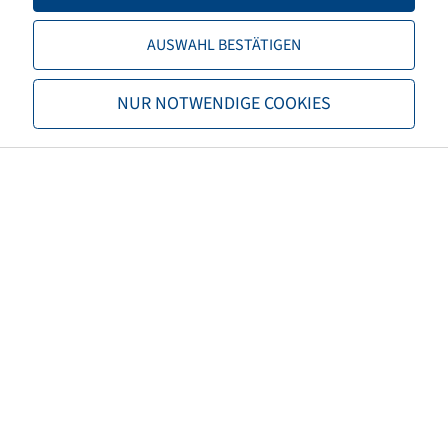
TL/TT
TL
AUSWAHL BESTÄTIGEN
Marke
Alliance
NUR NOTWENDIGE COOKIES
Profil
Agristar 378 XL
EAN
7291050065986
3PMSF
nein
Reifenfarbe
Schwarz
ECE Regelungsnummer
ECE 106
Nettogewicht (kg)
368,54
Empfohlene Felgengröße
28