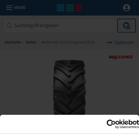
MENÜ
Optionen
Startseite
/
Reifen
/
Reifen 900 / 60 R 42, Agristar 378 XL