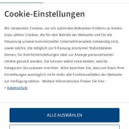
Reifen 710 / 50 R 26.5, 380
Cookie-Einstellungen
Wir verwenden Cookies, um ein optimales Webseiten-Erlebnis zu bieten.
Preise und Bestände nach der
sichtbar.
Anmeldung
Dazu zählen Cookies, die für den Betrieb der Webseite und für die
Steuerung unserer kommerzieller Unternehmensziele notwendig sind,
sowie solche, die lediglich zur Erfassung anonymer Statistikdaten
dienen, für Komforteinstellungen oder zur Anzeige personalisierter
Technische Daten
Inhalte genutzt werden. Sie können selbst entscheiden, welche
Kategorien Sie zulassen möchten. Bitte beachten Sie, dass auf Basis Ihrer
Einstellungen womöglich nicht mehr alle Funktionalitäten der Webseite
Artikelnummer
15215747
zur Verfügung stehen. Weitere Informationen finden Sie hier -
>
Datenschutz
Reifengröße
710 / 50 R 26.5
LI / SI, PR
170 D
ALLE AUSWÄHLEN
Tragfähigkeit 1
6000 / 65