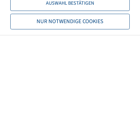
AUSWAHL BESTÄTIGEN
TL/TT
TL
Marke
Alliance
NUR NOTWENDIGE COOKIES
Profil
380
EAN
7291050065405
3PMSF
nein
Karkasseneigenschaften
Steel Belted
Reifenfarbe
Schwarz
ECE Regelungsnummer
ECE 106
Nettogewicht (kg)
172.60