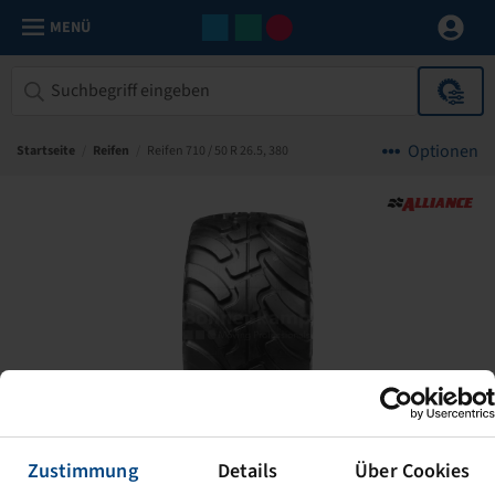
MENÜ
Optionen
Startseite
/
Reifen
/
Reifen 710 / 50 R 26.5, 380
Zustimmung
Details
Über Cookies