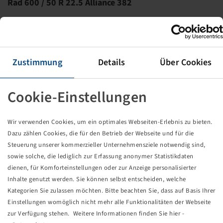
Rad 600 / 50 R 22.5 Alliance 382
Preise und Bestände nach der
sichtbar.
Anmeldung
Zustimmung
Details
Über Cookies
Cookie-Einstellungen
Technische Daten
Wir verwenden Cookies, um ein optimales Webseiten-Erlebnis zu bieten.
Artikelnummer
59913536
Dazu zählen Cookies, die für den Betrieb der Webseite und für die
Steuerung unserer kommerzieller Unternehmensziele notwendig sind,
Felgengröße
AG 20.00 x 22.5 H2
sowie solche, die lediglich zur Erfassung anonymer Statistikdaten
dienen, für Komforteinstellungen oder zur Anzeige personalisierter
Inhalte genutzt werden. Sie können selbst entscheiden, welche
Anschluss Felge
10/281/335
Kategorien Sie zulassen möchten. Bitte beachten Sie, dass auf Basis Ihrer
Einstellungen womöglich nicht mehr alle Funktionalitäten der Webseite
Bolzenlochausführung
M22
zur Verfügung stehen. Weitere Informationen finden Sie hier -