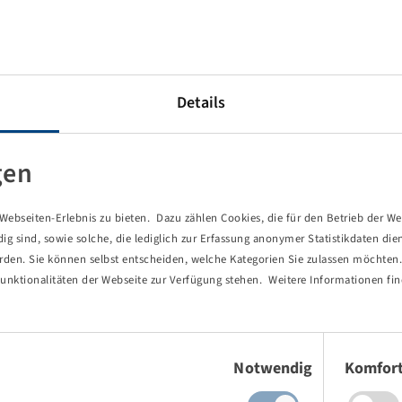
ng für Transportarbeiten abseits der Straße.
zwischenräume.
keiten auch bei geringen Luftdrücken für bodenschonenden
Details
rofil ermöglicht eine sehr gute Selbstreinigung und
gen
f der Straße geeignet.
ahrzeuge im Baustelleneinsatz.
ebseiten-Erlebnis zu bieten. Dazu zählen Cookies, die für den Betrieb der We
 auf die Entwicklung und Produktion von Landwirtschafts-,
 sind, sowie solche, die lediglich zur Erfassung anonymer Statistikdaten die
odukten (1)
erden. Sie können selbst entscheiden, welche Kategorien Sie zulassen möchten. 
n bis zum komplexen Spezialfabrikat für höchste
unktionalitäten der Webseite zur Verfügung stehen. Weitere Informationen fin
d Alliance starke Partner für Reifen und Räder im
Einwilligungsauswahl
Notwendig
Komfor