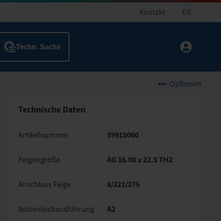
Kontakt
DE
Optionen
Technische Daten
Artikelnummer
59915060
Felgengröße
AG 16.00 x 22.5 TH2
Anschluss Felge
8/221/275
Bolzenlochausführung
A2