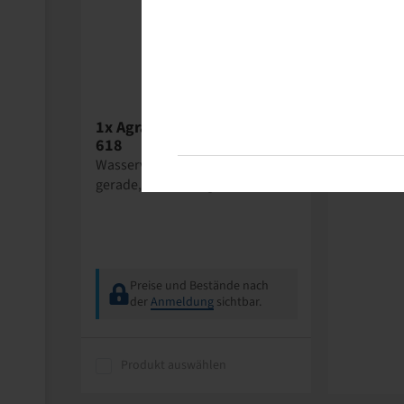
Alligator
1x Agrar-Felgenventil TR
618
Wasserventil zum Schrauben,
gerade, 50 mm lang
Preise und Bestände nach
der
Anmeldung
sichtbar.
Produkt auswählen