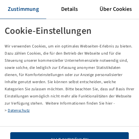
Felge 13.00 x 15.5
Zustimmung
Details
Über Cookies
6/161/205, A2, Ø21.5mm, ET -15, VSH
4500/3750 kg - 25/40 km/h, Silber RAL9006
Verpackungseinheit: 18 Stück
Cookie-Einstellungen
Preise und Bestände nach der
sichtbar.
Anmeldung
Wir verwenden Cookies, um ein optimales Webseiten-Erlebnis zu bieten.
Dazu zählen Cookies, die für den Betrieb der Webseite und für die
Steuerung unserer kommerzieller Unternehmensziele notwendig sind,
sowie solche, die lediglich zur Erfassung anonymer Statistikdaten
Technische Daten
dienen, für Komforteinstellungen oder zur Anzeige personalisierter
Inhalte genutzt werden. Sie können selbst entscheiden, welche
Artikelnummer
10000755
Kategorien Sie zulassen möchten. Bitte beachten Sie, dass auf Basis Ihrer
Einstellungen womöglich nicht mehr alle Funktionalitäten der Webseite
zur Verfügung stehen. Weitere Informationen finden Sie hier -
Felgengröße
13.00 x 15.5
>
Datenschutz
Anschluss Felge
6/161/205
Bolzenlochausführung
A2