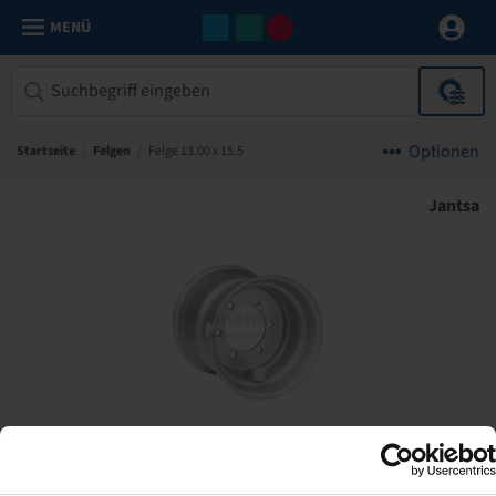
MENÜ
Optionen
Startseite
/
Felgen
/
Felge 13.00 x 15.5
Jantsa