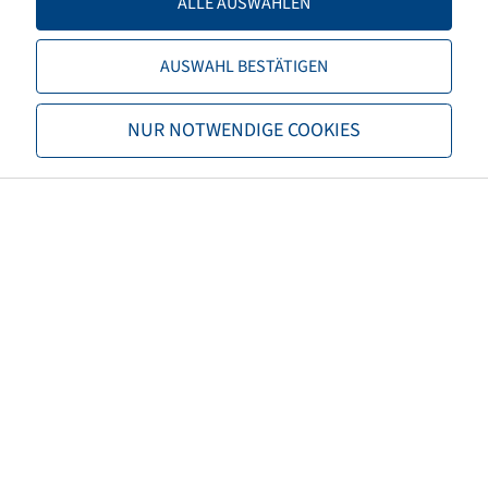
ALLE AUSWÄHLEN
Einpresstiefe
-15
AUSWAHL BESTÄTIGEN
Felgenfarbe
Silber
NUR NOTWENDIGE COOKIES
Marke
Jantsa
EAN
4040658106699
Tragfähigkeit Felgen 1 (kg)
4500
Geschwindigkeit Felgen 1
25
(km/h)
Tragfähigkeit Felgen 2 (kg)
3750
Geschwindigkeit Felgen 2
40
(km/h)
Höchstgeschwindigkeit (km/h)
40