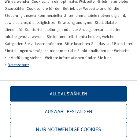
Wir verwenden Cookies, um ein optimales Webseiten-Erlebnis zu bieten.
Laufachsstummel 1750/2050/1500 kg bei 40 km/h
Dazu zählen Cookies, die für den Betrieb der Webseite und für die
204/250 mm lang, Achskörper 55 mm VKT
Steuerung unserer kommerzieller Unternehmensziele notwendig sind,
6/160/205/M18 x 1.5
sowie solche, die lediglich zur Erfassung anonymer Statistikdaten
dienen, für Komforteinstellungen oder zur Anzeige personalisierter
Preise und Bestände nach der
sichtbar.
Inhalte genutzt werden. Sie können selbst entscheiden, welche
Anmeldung
Kategorien Sie zulassen möchten. Bitte beachten Sie, dass auf Basis Ihrer
Einstellungen womöglich nicht mehr alle Funktionalitäten der Webseite
zur Verfügung stehen. Weitere Informationen finden Sie hier -
>
Datenschutz
Technische Daten
Artikelnummer
40451490
ALLE AUSWÄHLEN
Stummellänge C (mm)
250
AUSWAHL BESTÄTIGEN
Stummellänge L (mm)
204
NUR NOTWENDIGE COOKIES
Bolzenlochanzahl
6