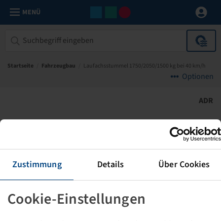
MENÜ
Startseite
/
Fahrzeugbau
/
Laufachsstummel 1750/2050/1500 kg bei 40 km/h
Optionen
ADR
Zustimmung
Details
Über Cookies
Cookie-Einstellungen