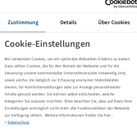
Roue 700 / 50 - 22.5 Alliance Flotation 328
Zustimmung
Details
Über Cookies
Les prix et les stocks sont visibles après la
.
Connexion
Cookie-Einstellungen
Wir verwenden Cookies, um ein optimales Webseiten-Erlebnis zu bieten.
Dazu zählen Cookies, die für den Betrieb der Webseite und für die
Données techniques
Steuerung unserer kommerzieller Unternehmensziele notwendig sind,
sowie solche, die lediglich zur Erfassung anonymer Statistikdaten
Numéro d'article
59915587
dienen, für Komforteinstellungen oder zur Anzeige personalisierter
Inhalte genutzt werden. Sie können selbst entscheiden, welche
Taille de jante
AG 24.00 x 22.5 TH2
Kategorien Sie zulassen möchten. Bitte beachten Sie, dass auf Basis Ihrer
Einstellungen womöglich nicht mehr alle Funktionalitäten der Webseite
zur Verfügung stehen. Weitere Informationen finden Sie hier -
Connexion de jante
8/221/275
>
Datenschutz
Conception de trou de boulon
A3