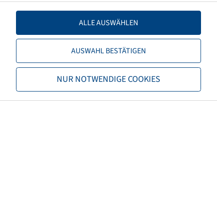
Déport
0
ALLE AUSWÄHLEN
Couleur de jante
Argenté
AUSWAHL BESTÄTIGEN
Marque
Alliance
NUR NOTWENDIGE COOKIES
Série de la jante
Profiline
Capacité de charge de la jante 1
8040
(kg)
Jantes de vitesse 1 (km/h)
40
Capacité de charge de la jante 2
6360
(kg)
Jantes de vitesse 2 (km/h)
70
Vitesse maximale (km/h)
70