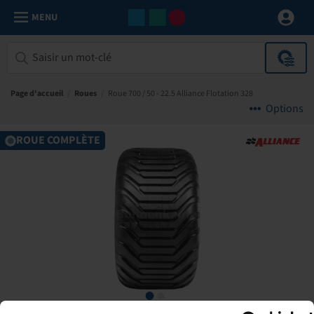
MENU
Page d'accueil
/
Roues
/
Roue 700 / 50 - 22.5 Alliance Flotation 328
Options
ROUE COMPLÈTE