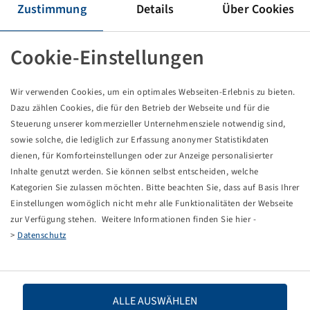
Pneu 20 x 10.00 - 10, K389 Hole-N-One
Zustimmung
Details
Über Cookies
6 PR, 77 A4 / 88 A4, TL
Kenda
Cookie-Einstellungen
Unité d'emballage : 2 pièce
Les prix et les stocks sont visibles après la
.
Connexion
Wir verwenden Cookies, um ein optimales Webseiten-Erlebnis zu bieten.
Dazu zählen Cookies, die für den Betrieb der Webseite und für die
Steuerung unserer kommerzieller Unternehmensziele notwendig sind,
sowie solche, die lediglich zur Erfassung anonymer Statistikdaten
Données techniques
dienen, für Komforteinstellungen oder zur Anzeige personalisierter
Inhalte genutzt werden. Sie können selbst entscheiden, welche
Kategorien Sie zulassen möchten. Bitte beachten Sie, dass auf Basis Ihrer
Numéro d'article
19211275
Einstellungen womöglich nicht mehr alle Funktionalitäten der Webseite
zur Verfügung stehen. Weitere Informationen finden Sie hier -
Taille de pneu
20 x 10.00 - 10
>
Datenschutz
LI / SI, PR
77 A4 / 88 A4, 6 PR
ALLE AUSWÄHLEN
Capacité de charge 1
412 / 20