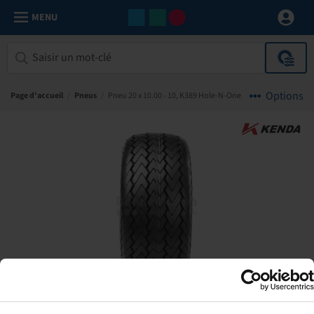
MENU
Options
Page d'accueil
/
Pneus
/
Pneu 20 x 10.00 - 10, K389 Hole-N-One