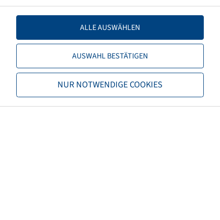
Capacité de charge 2
3875 / 65
ALLE AUSWÄHLEN
TL/TT
TL
AUSWAHL BESTÄTIGEN
Marque
Alliance
NUR NOTWENDIGE COOKIES
Profil
Multiuse Professional 551
EAN
7291050083089
M+S
M+S
3PMSF
non
Propriétés de la carcasse
Steel Belted
Couleur des pneus
Noir