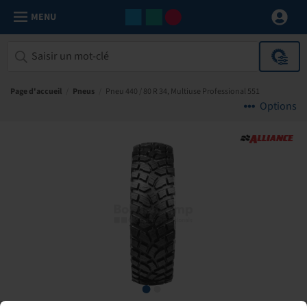
MENU
Page d'accueil
/
Pneus
/
Pneu 440 / 80 R 34, Multiuse Professional 551
Options