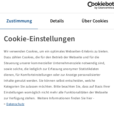
Pneu 440 / 80 R 34, Multiuse Professional 551
Zustimmung
Details
Über Cookies
Les prix et les stocks sont visibles après la
.
Connexion
Cookie-Einstellungen
Wir verwenden Cookies, um ein optimales Webseiten-Erlebnis zu bieten.
Données techniques
Dazu zählen Cookies, die für den Betrieb der Webseite und für die
Steuerung unserer kommerzieller Unternehmensziele notwendig sind,
sowie solche, die lediglich zur Erfassung anonymer Statistikdaten
Numéro d'article
15284325
dienen, für Komforteinstellungen oder zur Anzeige personalisierter
Inhalte genutzt werden. Sie können selbst entscheiden, welche
Taille de pneu
440 / 80 R 34
Kategorien Sie zulassen möchten. Bitte beachten Sie, dass auf Basis Ihrer
Einstellungen womöglich nicht mehr alle Funktionalitäten der Webseite
LI / SI, PR
159 A8 / 155 D
zur Verfügung stehen. Weitere Informationen finden Sie hier -
>
Datenschutz
Capacité de charge 1
4375 / 40