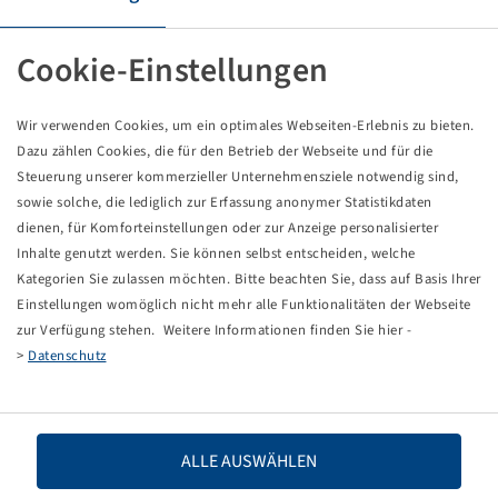
Pneu 600 / 60 R 28, Forestar 668 III
157 D, TL, R1-W, Steel Belted
Cookie-Einstellungen
Alliance
Unité d'emballage : 1 pièce
Wir verwenden Cookies, um ein optimales Webseiten-Erlebnis zu bieten.
Les prix et les stocks sont visibles après la
.
Connexion
Dazu zählen Cookies, die für den Betrieb der Webseite und für die
Steuerung unserer kommerzieller Unternehmensziele notwendig sind,
sowie solche, die lediglich zur Erfassung anonymer Statistikdaten
dienen, für Komforteinstellungen oder zur Anzeige personalisierter
Données techniques
Inhalte genutzt werden. Sie können selbst entscheiden, welche
Kategorien Sie zulassen möchten. Bitte beachten Sie, dass auf Basis Ihrer
Einstellungen womöglich nicht mehr alle Funktionalitäten der Webseite
Numéro d'article
10004388
zur Verfügung stehen. Weitere Informationen finden Sie hier -
>
Datenschutz
Taille de pneu
600 / 60 R 28
LI / SI, PR
157 D
ALLE AUSWÄHLEN
Capacité de charge 1
4125 / 65