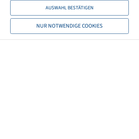
AUSWAHL BESTÄTIGEN
TL/TT
TL
NUR NOTWENDIGE COOKIES
Marque
Alliance
Profil
Forestar 668 III
EAN
8903635069430
3PMSF
non
Code TRA
R1-W
Propriétés de la carcasse
Steel Belted
Couleur des pneus
Noir
Numéro de règlement ECE
ECE 106