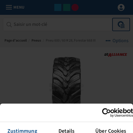
MENU
Options
Page d'accueil
/
Pneus
/
Pneu 600 / 60 R 28, Forestar 668 III
Zustimmung
Details
Über Cookies