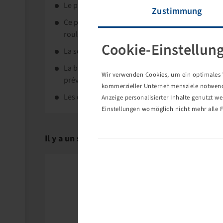
Le pneu Alliance Forestar 342 est un pneu agric
Zustimmung
Ce pneu offre une traction remarquable, une bo
roulement résistant
Cookie-Einstellun
La solide carcasse en nylon renforcée d'acier p
La bande de roulement est également renforcée 
Wir verwenden Cookies, um ein optimales W
prévenant ainsi des dommages causés par des p
kommerzieller Unternehmensziele notwendig
Les chenilles correspondantes sont disponibles
Anzeige personalisierter Inhalte genutzt w
Einstellungen womöglich nicht mehr alle F
Il y a un successeur pour ce produit.: