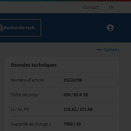
Contact
FR
Options
Données techniques
Numéro d'article
15226796
Taille de pneu
650 / 65 R 38
LI / SI, PR
178 A2 / 171 A8
Capacité de charge 1
7500 / 10