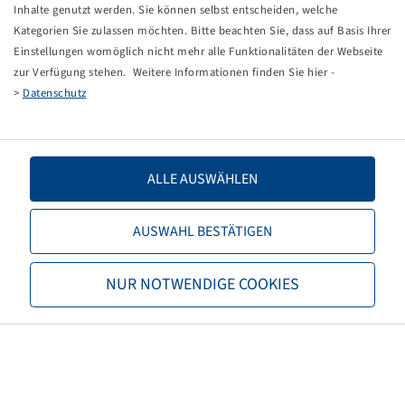
Tippfehler bei einer manuellen Eingabe.
Inhalte genutzt werden. Sie können selbst entscheiden, welche
Kategorien Sie zulassen möchten. Bitte beachten Sie, dass auf Basis Ihrer
Sie können nun entweder
zurück zur Startseite
, die
Einstellungen womöglich nicht mehr alle Funktionalitäten der Webseite
Suchfunktionen des Shops nutzen oder uns direkt
zur Verfügung stehen. Weitere Informationen finden Sie hier -
kontaktieren.
>
Datenschutz
E-Mail:
info@bohnenkamp-suisse.ch
Tel.: +41 61 981 68 90
ALLE AUSWÄHLEN
AUSWAHL BESTÄTIGEN
Bohnenkamp
NUR NOTWENDIGE COOKIES
Über Bohnenkamp
Verantwortung
Stellenangebote
Informationen