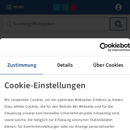
MENÜ
Zustimmung
Details
Über Cookies
Cookie-Einstellungen
Die von Ihnen aufgerufene Seite
Wir verwenden Cookies, um ein optimales Webseiten-Erlebnis zu bieten.
existiert nicht!
Dazu zählen Cookies, die für den Betrieb der Webseite und für die
Steuerung unserer kommerzieller Unternehmensziele notwendig sind,
Eventuell sind Sie einem Link oder Lesezeichen gefolgt,
sowie solche, die lediglich zur Erfassung anonymer Statistikdaten
dessen Zielseite nicht mehr existiert oder es gab einen
dienen, für Komforteinstellungen oder zur Anzeige personalisierter