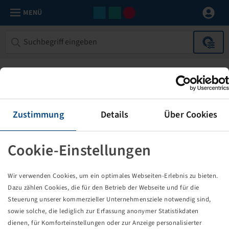
MENÜ
Zustimmung
Details
Über Cookies
Cookie-Einstellungen
Die von Ihnen aufgerufene Seite
Wir verwenden Cookies, um ein optimales Webseiten-Erlebnis zu bieten.
existiert nicht!
Dazu zählen Cookies, die für den Betrieb der Webseite und für die
Steuerung unserer kommerzieller Unternehmensziele notwendig sind,
Eventuell sind Sie einem Link oder Lesezeichen gefolgt,
sowie solche, die lediglich zur Erfassung anonymer Statistikdaten
dessen Zielseite nicht mehr existiert oder es gab einen
dienen, für Komforteinstellungen oder zur Anzeige personalisierter