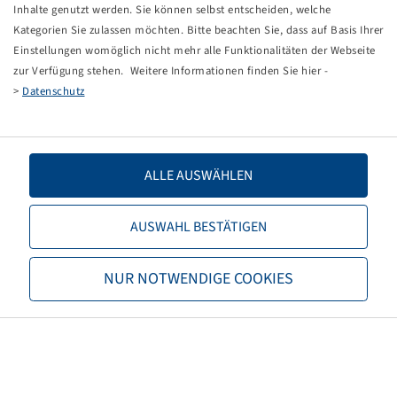
Tippfehler bei einer manuellen Eingabe.
Inhalte genutzt werden. Sie können selbst entscheiden, welche
Kategorien Sie zulassen möchten. Bitte beachten Sie, dass auf Basis Ihrer
Sie können nun entweder
zurück zur Startseite
, die
Einstellungen womöglich nicht mehr alle Funktionalitäten der Webseite
Suchfunktionen des Shops nutzen oder uns direkt
zur Verfügung stehen. Weitere Informationen finden Sie hier -
kontaktieren.
>
Datenschutz
E-Mail:
info@bohnenkamp-suisse.ch
Tel.: +41 61 981 68 90
ALLE AUSWÄHLEN
AUSWAHL BESTÄTIGEN
Bohnenkamp
NUR NOTWENDIGE COOKIES
Über Bohnenkamp
Verantwortung
Stellenangebote
Informationen