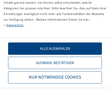
Tippfehler bei einer manuellen Eingabe.
Inhalte genutzt werden. Sie können selbst entscheiden, welche
Kategorien Sie zulassen möchten. Bitte beachten Sie, dass auf Basis Ihrer
Sie können nun entweder
zurück zur Startseite
, die
Einstellungen womöglich nicht mehr alle Funktionalitäten der Webseite
Suchfunktionen des Shops nutzen oder uns direkt
zur Verfügung stehen. Weitere Informationen finden Sie hier -
kontaktieren.
>
Datenschutz
E-Mail:
info@bohnenkamp-suisse.ch
Tel.: +41 61 981 68 90
ALLE AUSWÄHLEN
AUSWAHL BESTÄTIGEN
Bohnenkamp
NUR NOTWENDIGE COOKIES
Über Bohnenkamp
Verantwortung
Stellenangebote
Informationen