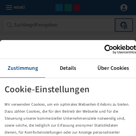
MENÜ
Zustimmung
Details
Über Cookies
Cookie-Einstellungen
Die von Ihnen aufgerufene Seite
Wir verwenden Cookies, um ein optimales Webseiten-Erlebnis zu bieten.
existiert nicht!
Dazu zählen Cookies, die für den Betrieb der Webseite und für die
Steuerung unserer kommerzieller Unternehmensziele notwendig sind,
Eventuell sind Sie einem Link oder Lesezeichen gefolgt,
sowie solche, die lediglich zur Erfassung anonymer Statistikdaten
dessen Zielseite nicht mehr existiert oder es gab einen
dienen, für Komforteinstellungen oder zur Anzeige personalisierter