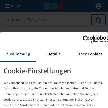
MENÜ
Zustimmung
Details
Über Cookies
Cookie-Einstellungen
Die von Ihnen aufgerufene Seite
Wir verwenden Cookies, um ein optimales Webseiten-Erlebnis zu bieten.
existiert nicht!
Dazu zählen Cookies, die für den Betrieb der Webseite und für die
Steuerung unserer kommerzieller Unternehmensziele notwendig sind,
Eventuell sind Sie einem Link oder Lesezeichen gefolgt,
sowie solche, die lediglich zur Erfassung anonymer Statistikdaten
dessen Zielseite nicht mehr existiert oder es gab einen
dienen, für Komforteinstellungen oder zur Anzeige personalisierter