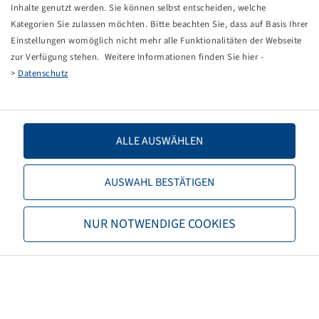
Tippfehler bei einer manuellen Eingabe.
Inhalte genutzt werden. Sie können selbst entscheiden, welche
Kategorien Sie zulassen möchten. Bitte beachten Sie, dass auf Basis Ihrer
Sie können nun entweder
zurück zur Startseite
, die
Einstellungen womöglich nicht mehr alle Funktionalitäten der Webseite
Suchfunktionen des Shops nutzen oder uns direkt
zur Verfügung stehen. Weitere Informationen finden Sie hier -
kontaktieren.
>
Datenschutz
E-Mail:
info@bohnenkamp-suisse.ch
Tel.: +41 61 981 68 90
ALLE AUSWÄHLEN
AUSWAHL BESTÄTIGEN
Bohnenkamp
NUR NOTWENDIGE COOKIES
Über Bohnenkamp
Verantwortung
Stellenangebote
Informationen