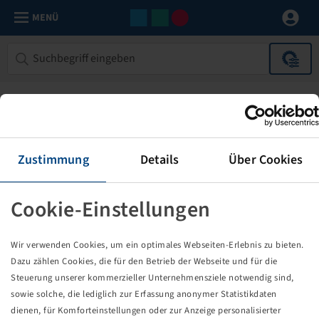
MENÜ
Zustimmung
Details
Über Cookies
Cookie-Einstellungen
Die von Ihnen aufgerufene Seite
Wir verwenden Cookies, um ein optimales Webseiten-Erlebnis zu bieten.
existiert nicht!
Dazu zählen Cookies, die für den Betrieb der Webseite und für die
Steuerung unserer kommerzieller Unternehmensziele notwendig sind,
Eventuell sind Sie einem Link oder Lesezeichen gefolgt,
sowie solche, die lediglich zur Erfassung anonymer Statistikdaten
dessen Zielseite nicht mehr existiert oder es gab einen
dienen, für Komforteinstellungen oder zur Anzeige personalisierter