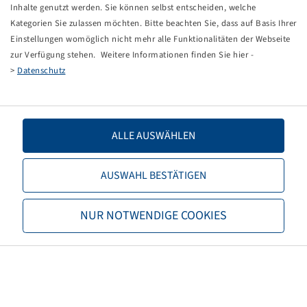
Tippfehler bei einer manuellen Eingabe.
Inhalte genutzt werden. Sie können selbst entscheiden, welche
Kategorien Sie zulassen möchten. Bitte beachten Sie, dass auf Basis Ihrer
Sie können nun entweder
zurück zur Startseite
, die
Einstellungen womöglich nicht mehr alle Funktionalitäten der Webseite
Suchfunktionen des Shops nutzen oder uns direkt
zur Verfügung stehen. Weitere Informationen finden Sie hier -
kontaktieren.
>
Datenschutz
E-Mail:
info@bohnenkamp-suisse.ch
Tel.: +41 61 981 68 90
ALLE AUSWÄHLEN
AUSWAHL BESTÄTIGEN
Bohnenkamp
NUR NOTWENDIGE COOKIES
Über Bohnenkamp
Verantwortung
Stellenangebote
Informationen