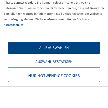
Tippfehler bei einer manuellen Eingabe.
Inhalte genutzt werden. Sie können selbst entscheiden, welche
Kategorien Sie zulassen möchten. Bitte beachten Sie, dass auf Basis Ihrer
Sie können nun entweder
zurück zur Startseite
, die
Einstellungen womöglich nicht mehr alle Funktionalitäten der Webseite
Suchfunktionen des Shops nutzen oder uns direkt
zur Verfügung stehen. Weitere Informationen finden Sie hier -
kontaktieren.
>
Datenschutz
E-Mail:
info@bohnenkamp-suisse.ch
Tel.: +41 61 981 68 90
ALLE AUSWÄHLEN
AUSWAHL BESTÄTIGEN
Bohnenkamp
NUR NOTWENDIGE COOKIES
Über Bohnenkamp
Verantwortung
Stellenangebote
Informationen