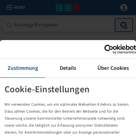
MENÜ
Zustimmung
Details
Über Cookies
Cookie-Einstellungen
Die von Ihnen aufgerufene Seite
Wir verwenden Cookies, um ein optimales Webseiten-Erlebnis zu bieten.
existiert nicht!
Dazu zählen Cookies, die für den Betrieb der Webseite und für die
Steuerung unserer kommerzieller Unternehmensziele notwendig sind,
Eventuell sind Sie einem Link oder Lesezeichen gefolgt,
sowie solche, die lediglich zur Erfassung anonymer Statistikdaten
dessen Zielseite nicht mehr existiert oder es gab einen
dienen, für Komforteinstellungen oder zur Anzeige personalisierter